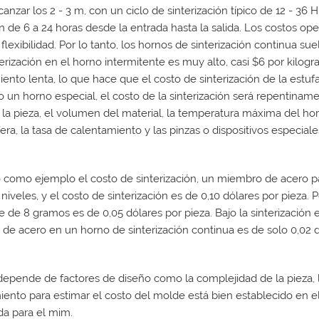
anzar los 2 - 3 m, con un ciclo de sinterización típico de 12 - 36 
 de 6 a 24 horas desde la entrada hasta la salida. Los costos ope
flexibilidad. Por lo tanto, los hornos de sinterización continua sue
terización en el horno intermitente es muy alto, casi $6 por kil
ento lenta, lo que hace que el costo de sinterización de la estufa 
o un horno especial, el costo de la sinterización será repentinam
la pieza, el volumen del material, la temperatura máxima del ho
era, la tasa de calentamiento y las pinzas o dispositivos especiales
como ejemplo el costo de sinterización, un miembro de acero par
 niveles, y el costo de sinterización es de 0,10 dólares por pieza. 
e de 8 gramos es de 0,05 dólares por pieza. Bajo la sinterización
de acero en un horno de sinterización continua es de solo 0,02 d
depende de factores de diseño como la complejidad de la pieza, la
ento para estimar el costo del molde está bien establecido en e
da para el mim.