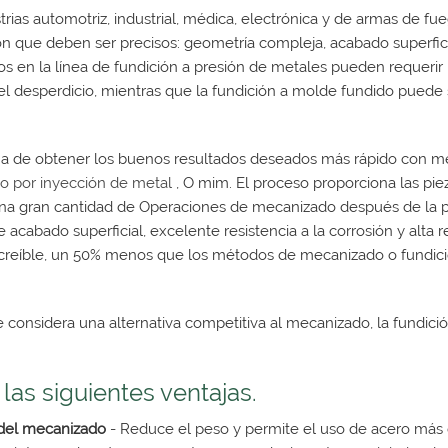
trias automotriz, industrial, médica, electrónica y de armas de
ón que deben ser precisos: geometría compleja, acabado superfici
os en la línea de fundición a presión de metales pueden requeri
el desperdicio, mientras que la fundición a molde fundido puede
a de obtener los buenos resultados deseados más rápido con men
o por inyección de metal
, O mim. El proceso proporciona las piez
una gran cantidad de Operaciones de mecanizado después de la pr
 acabado superficial, excelente resistencia a la corrosión y alta
ncreíble, un 50% menos que los métodos de mecanizado o fundici
 considera una alternativa competitiva al mecanizado, la fundici
 las siguientes ventajas.
 del mecanizado
- Reduce el peso y permite el uso de acero más d