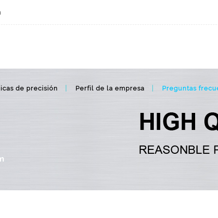
m
Costo del metal inyectado
icas de precisión
Perfil de la empresa
Preguntas frecu
im