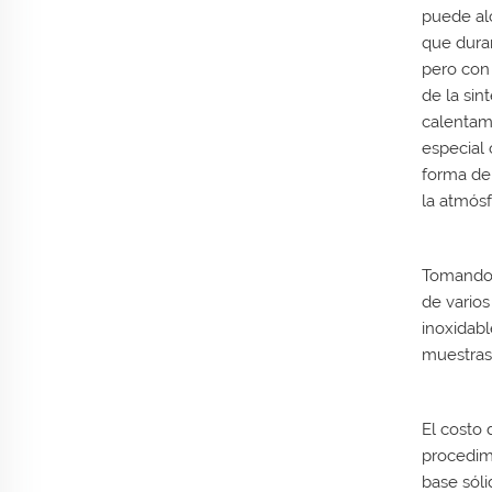
puede alc
que duran
pero con 
de la sin
calentami
especial 
forma de 
la atmósf
Tomando 
de varios
inoxidabl
muestras 
El costo 
procedimi
base sóli