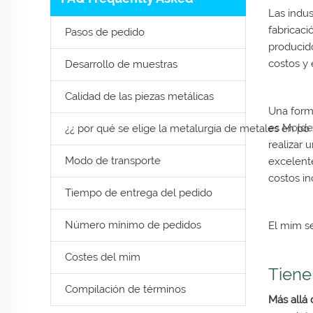
Las indus
fabricaci
Pasos de pedido
producid
costos y 
Desarrollo de muestras
Calidad de las piezas metálicas
Una form
es
Molde
¿¿ por qué se elige la metalurgia de metales en po
realizar 
Modo de transporte
excelente
costos i
Tiempo de entrega del pedido
Número mínimo de pedidos
El mim se
Costes del mim
Tiene
Compilación de términos
Más allá