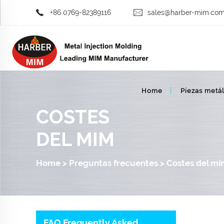
+86 0769-82389116
sales@harber-mim.co
Home
Piezas metál
COSTES
DEL MIM
Home
>
Preguntas frecuentes
>
Costes del m
FAQ Frequently Asked