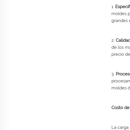
1.
Especi
moldes p
grandes 
2.
Calida
de los ma
precio de
3.
Proces
procesami
moldes d
Costo de 
La carga 