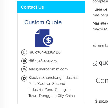
compleja
Contact Us
Fuera de 
más pequ
Más allá 
mayor res
El mim t
+86 0769-82389116
¿¿ qué
+86 13480709275
sales@harber-mim.com
Co
Block 11,Shunchang Industrial
Park, Xiaobian Second
Industrial Zone, Chang'an
Town, Dongguan City, China
$ 100.