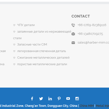
CONTACT
ЧПУ детали
+86 0769-82389116
запаянные детали из нержавеющей
+86 13480709275
стали
sales@harber-mim.c
Запасные части CIM
ская
легированная спеченная деталь
Сжигание металлических деталей
йна
пористые металлические детали
d Industrial Zone, Chang'an Town, Dongguan City, China |
China MIM
|
Metal Inj