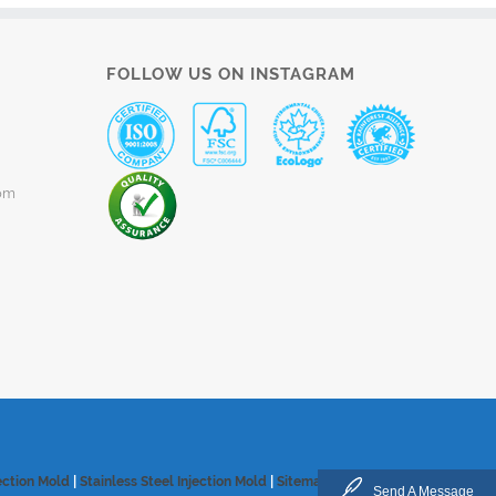
FOLLOW US ON INSTAGRAM
om
ection Mold
|
Stainless Steel Injection Mold
|
Sitemap
Send A Message