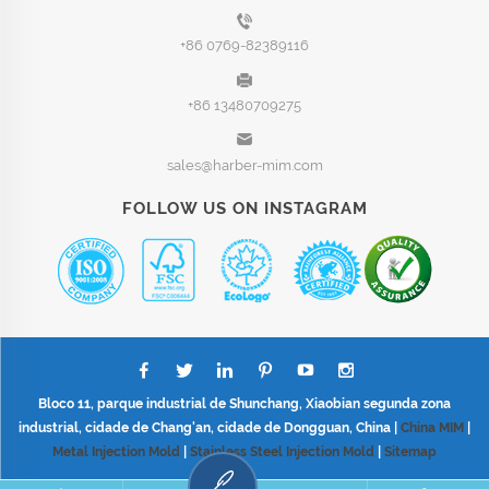
+86 0769-82389116
+86 13480709275
sales@harber-mim.com
FOLLOW US ON INSTAGRAM
Bloco 11, parque industrial de Shunchang, Xiaobian segunda zona
industrial, cidade de Chang'an, cidade de Dongguan, China |
China MIM
|
Metal Injection Mold
|
Stainless Steel Injection Mold
|
Sitemap