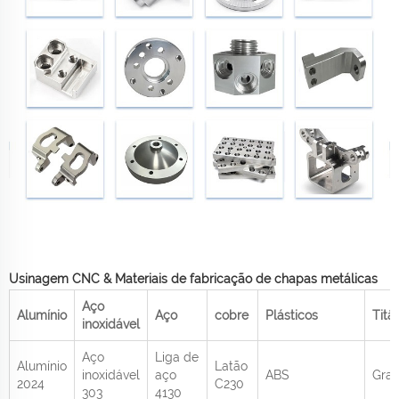
Usinagem CNC & Materiais de fabricação de chapas metálicas
Aço
Alumínio
Aço
cobre
Plásticos
Titâ
inoxidável
Aço
Liga de
Alumínio
Latão
inoxidável
aço
ABS
Grau
2024
C230
303
4130