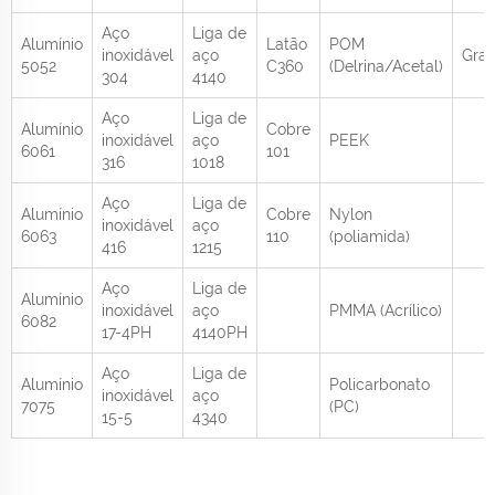
Aço
Liga de
Alumínio
Latão
POM
inoxidável
aço
Grau
5052
C360
(Delrina/Acetal)
304
4140
Aço
Liga de
Alumínio
Cobre
inoxidável
aço
PEEK
6061
101
316
1018
Aço
Liga de
Alumínio
Cobre
Nylon
inoxidável
aço
6063
110
(poliamida)
416
1215
Aço
Liga de
Alumínio
inoxidável
aço
PMMA (Acrílico)
6082
17-4PH
4140PH
Aço
Liga de
Alumínio
Policarbonato
inoxidável
aço
7075
(PC)
15-5
4340