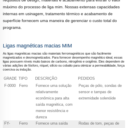
máximo do processo de liga mim. Nossas extensas capacidades
internas em usinagem, tratamento térmico e acabamento de
superfície fornecem uma maneira de gerenciar o custo total do
programa.
Ligas magnéticas macias MIM
As ligas magnéticas macias são materiais ferromagnéticos que são facilmente
magnetizados e desmognetizados. Para fornecer desempenho magnético ideal, essas
ligas possuem níveis muito baixos de carbono, nitrogênio e oxigênio. Eles dependem de
várias adições de fósforo, níquel, silício ou cobalto para otimizar a permeabilidade, força
coerciva ou indução.
GRADE
TIPO
DESCRIÇÃO
PEDIDOS
F-0000
Ferro
Fornece uma solução
Peças de pólo, sondas de
relativamente
sensor e tampas de
econômica para alta
extremidade solenóide
saída magnética, com
menor resistência e
dureza
FY-
Ferro
Fornece uma saída
Rodas de tom, peças de