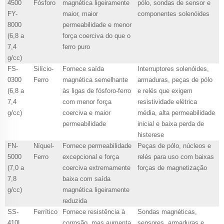
4500
Fósforo
magnética ligeiramente
pólo, sondas de sensor e
FY-
maior, maior
componentes solenóides
8000
permeabilidade e menor
(6,8 a
força coerciva do que o
7,4
ferro puro
g/cc)
FS-
Silício-
Fornece saída
Interruptores solenóides,
0300
Ferro
magnética semelhante
armaduras, peças de pólo
(6,8 a
às ligas de fósforo-ferro
e relés que exigem
7,4
com menor força
resistividade elétrica
g/cc)
coerciva e maior
média, alta permeabilidade
permeabilidade
inicial e baixa perda de
histerese
FN-
Níquel-
Fornece permeabilidade
Peças de pólo, núcleos e
5000
Ferro
excepcional e força
relés para uso com baixas
(7,0 a
coerciva extremamente
forças de magnetização
7,8
baixa com saída
g/cc)
magnética ligeiramente
reduzida
SS-
Ferrítico
Fornece resistência à
Sondas magnéticas,
410L
corrosão, mas aumenta
sensores, armaduras e