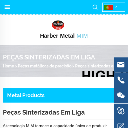
PT
Harber Metal
MIM
PEÇAS SINTERIZADAS EM LIGA
Home
>
Peças metálicas de precisão
>
Peças sinterizadas em liga
Metal Products
Peças Sinterizadas Em Liga
A tecnologia MIM fornece a capacidade única de produzir