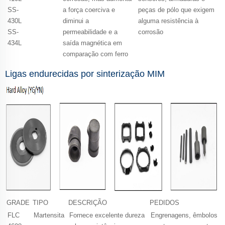
SS-
a força coerciva e
peças de pólo que exigem
430L
diminui a
alguma resistência à
SS-
permeabilidade e a
corrosão
434L
saída magnética em
comparação com ferro
Ligas endurecidas por sinterização MIM
GRADE
TIPO
DESCRIÇÃO
PEDIDOS
FLC
Martensita
Fornece excelente dureza
Engrenagens, êmbolos