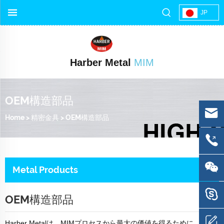
JP
Harber Metal
MIM
OEM構造部品
Home
>
精密金具
>
OEM構造部品
Metal Products
OEM構造部品
Harber Metalは、MIMプロセスから最大の価値を得るために、設