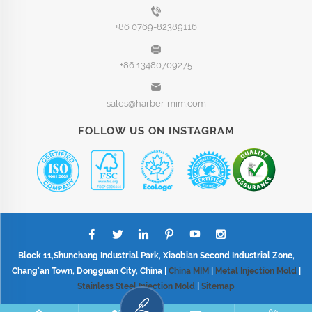
+86 0769-82389116
+86 13480709275
sales@harber-mim.com
FOLLOW US ON INSTAGRAM
Block 11,Shunchang Industrial Park, Xiaobian Second Industrial Zone,
Chang'an Town, Dongguan City, China |
China MIM
|
Metal Injection Mold
|
Stainless Steel Injection Mold
|
Sitemap