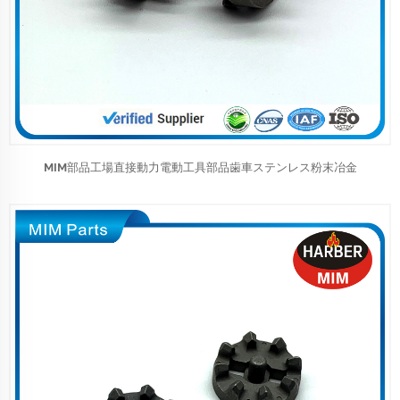
MIM部品工場直接動力電動工具部品歯車ステンレス粉末冶金