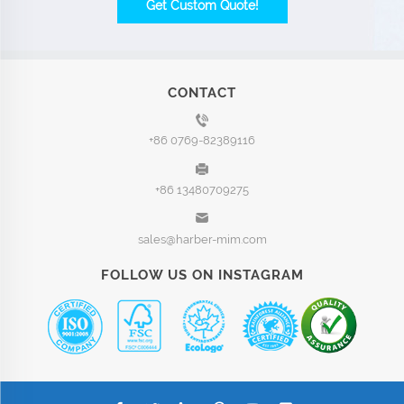
Get Custom Quote!
CONTACT
+86 0769-82389116
+86 13480709275
sales@harber-mim.com
FOLLOW US ON INSTAGRAM