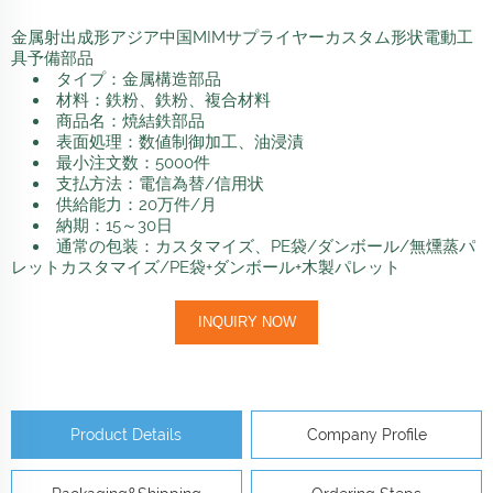
金属射出成形アジア中国MIMサプライヤーカスタム形状電動工
具予備部品
タイプ：金属構造部品
材料：鉄粉、鉄粉、複合材料
商品名：焼結鉄部品
表面処理：数値制御加工、油浸漬
最小注文数：5000件
支払方法：電信為替/信用状
供給能力：20万件/月
納期：15～30日
通常の包装：カスタマイズ、PE袋/ダンボール/無燻蒸パ
レットカスタマイズ/PE袋+ダンボール+木製パレット
INQUIRY NOW
Product Details
Company Profile