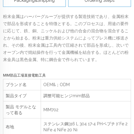
Packaging&Shipping
Ordering Steps
粉末金属はハーバーグループが提供する製造技術であり、金属粉末
で部品を形成することを特徴とする。このプロセスは、用途の要件
に応じて、鉄、銅、ニッケルおよび他の合金の混合物を混合するこ
とから始まる。粉末は重力供給システムによってプレス機に移送さ
れ、その後、粉末金属は工具内で圧縮されて部品を形成し、次いで
オーブン内で焼結操作を行って金属機械を結合する。ほとんどの粉
末金具は黒色金属、特に鋼合金で作られています。
MIM部品工場直接電動工具
ブランド名
OEM&；ODM
製品タイプ
調整可能ヒンジmim部品
製品
モデルとな
MIM702
って着る
ステンレス鋼316 L 304 17-4 PHペプチドFe 2
布地
NiFe 4 NiFe 20 Ni