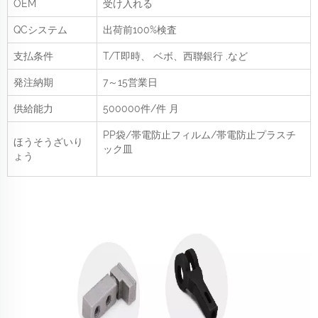
OEM
受け入れる
QCシステム
出荷前100%検査
支払条件
T/T即時、
ベボ、西聯銀行
,など
発注納期
7～15営業日
供給能力
500000件/件
月
PP袋/帯電防止フィルム/帯電防止プラスチ
ほうそうざいり
ック皿
ょう