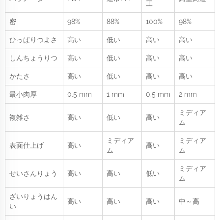
工
密
98%
88%
100%
98%
ひっぱりつよさ
高い
低い
高い
高い
しんちょうりつ
高い
低い
高い
高い
かたさ
高い
低い
高い
高い
最小肉厚
0.5 mm
1 mm
0.5 mm
2 mm
ミディア
複雑さ
高い
低い
高い
ム
ミディア
ミディア
表面仕上げ
高い
高い
ム
ム
ミディア
せいさんりょう
高い
高い
低い
ム
ざいりょうはん
高い
高い
高い
中～高
い