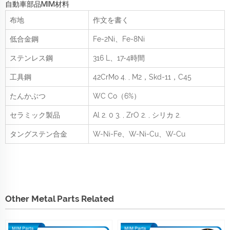
自動車部品MIM材料
布地
作文を書く
低合金鋼
Fe-2Ni、Fe-8Ni
ステンレス鋼
316 L、17-4時間
工具鋼
42CrMo
4.
, M2，Skd-11，C45
たんかぶつ
WC Co（6%）
セラミック製品
Al
2.
0
3.
, ZrO
2.
, シリカ
2.
タングステン合金
W-Ni-Fe、W-Ni-Cu、W-Cu
Other Metal Parts Related