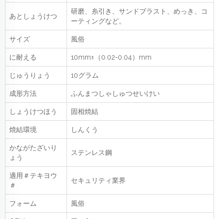
研磨、糸引き、サンドブラスト、めっき、コ
あとしょうけつ
ーティングなど。
サイズ
風俗
に耐える
10mm±（0.02-0.04）mm
じゅうりょう
10グラム
成形方法
ふんまつしゃしゅつせいけい
しょうけつほう
固相焼結
焼結環境
しんくう
かながたざいり
ステンレス鋼
ょう
適用＃テキヨウ
セキュリティ業界
＃
フォーム
風俗