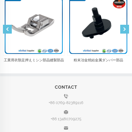
工業用衣類足押えミシン部品縫製部品
粉末冶金焼結金属ダンパー部品
CONTACT
+86 0769-82389116
+86 13480709275