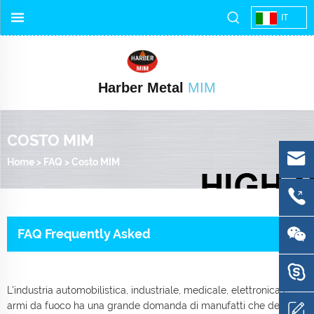
IT
Harber Metal
MIM
COSTO MIM
Home
>
FAQ
>
Costo MIM
FAQ Frequently Asked
L'industria automobilistica, industriale, medicale, elettronica e
armi da fuoco ha una grande domanda di manufatti che devono