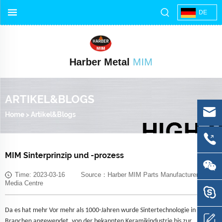
DE
Harber Metal
MIM
ARTIKEL&BLOGS
Home
>
Artikel&Blogs
MIM Sinterprinzip und -prozess
Time: 2023-03-16 Source：Harber MIM Parts Manufacturer
Media Centre
Da es
hat mehr
Vor mehr als 1000-Jahren wurde Sintertechnologie in vielen
Branchen angewendet, von der bekannten Keramikindustrie bis zur