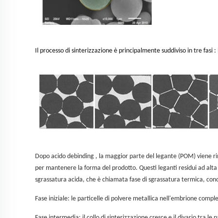
Il processo di sinterizzazione è principalmente suddiviso in tre fasi
:
Dopo acido
debinding
, la maggior parte del legante (POM) viene r
per mantenere la forma del prodotto. Questi leganti residui ad alta
sgrassatura acida, che è chiamata fase di sgrassatura termica, con
Fase iniziale: le particelle di polvere metallica nell'embrione comp
Fase intermedia: il collo di sinterizzazione cresce e il divario tra l