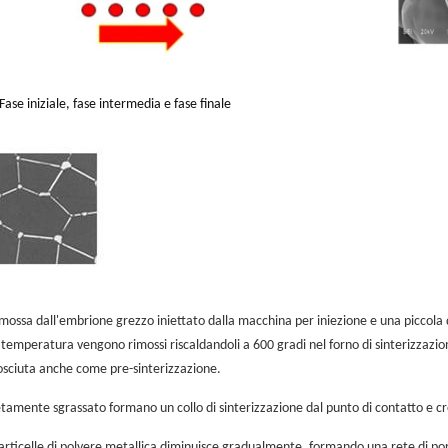
Fase iniziale, fase intermedia e fase finale
imossa dall'embrione grezzo iniettato dalla macchina per iniezione e una piccola
 temperatura vengono rimossi riscaldandoli a 600 gradi nel forno di sinterizzazio
osciuta anche come pre-sinterizzazione.
letamente sgrassato formano un collo di sinterizzazione dal punto di contatto e c
e particelle di polvere metallica diminuisce gradualmente, formando una rete di por