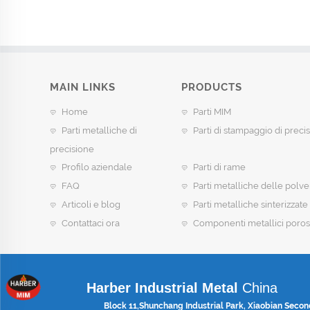
MAIN LINKS
PRODUCTS
Home
Parti MIM
Parti metalliche di
Parti di stampaggio di preci
precisione
Profilo aziendale
Parti di rame
FAQ
Parti metalliche delle polve
Articoli e blog
Parti metalliche sinterizzate
Contattaci ora
Componenti metallici poros
Harber Industrial Metal
China
Block 11,Shunchang Industrial Park, Xiaobian Secon