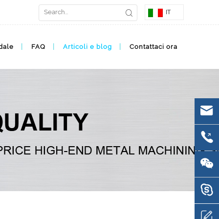
IT
dale
FAQ
Articoli e blog
Contattaci ora