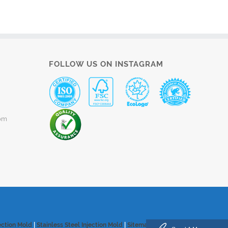
FOLLOW US ON INSTAGRAM
om
ection Mold
|
Stainless Steel Injection Mold
|
Sitemap