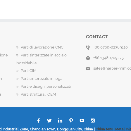
CONTACT
Parti di lavorazione CNC
+86 0769-82389116
sione
Parti sinterizzate in acciaio
+86 13480709275
inossidabile
sales@harber-mim.c
Parti CIM
ri
Parti sinterizzate in lega
Parti e disegni personalizzati
i
Parti strutturali OEM
d Industrial Zone, Chang'an Town, Dongguan City, China |
China MIM
|
Metal Inj