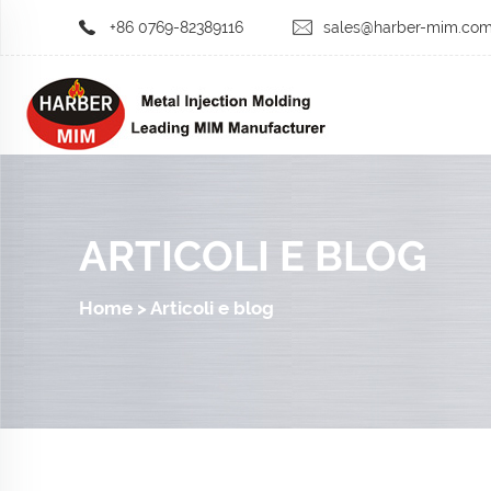
+86 0769-82389116
sales@harber-mim.co
ARTICOLI E BLOG
Home
>
Articoli e blog