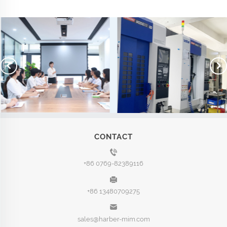
CONTACT
+86 0769-82389116
+86 13480709275
sales@harber-mim.com