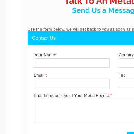
Talk To An Metal
Send Us a Messa
Use the form below, we will get back to you as soon as p
Contact Us
Your Name
*
:
Country
Email
*
:
Tel:
Brief Introductions of Your Metal Project:
*
: