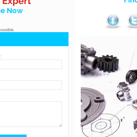
 Expert
ge Now
ossible.
: