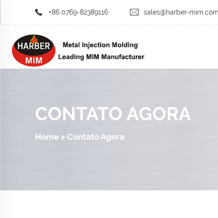
+86 0769-82389116
sales@harber-mim.co
CONTATO AGORA
Home
>
Contato Agora