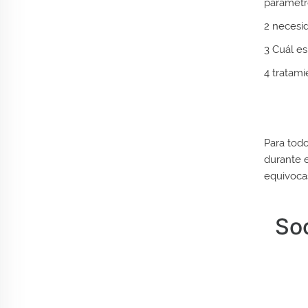
parámetro
2 necesi
3 Cuál es
4 tratami
Para todo
durante 
equivoca
Soc