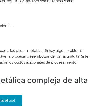
br, hcj, HCB y (bh) Max son muy necesarias.
iento...
idad a las piezas metálicas. Si hay algún problema
er a procesar o reembolsar de forma gratuita. Si te
agar los costos adicionales de procesamiento.
etálica compleja de alta
n
tal ahora!