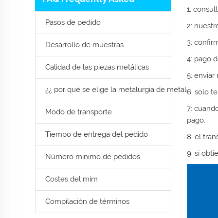
1: consul
Pasos de pedido
2: nuestr
3: confir
Desarrollo de muestras
4: pago d
Calidad de las piezas metálicas
5: enviar
¿¿ por qué se elige la metalurgia de metales en po
6: solo t
7: cuand
Modo de transporte
pago.
Tiempo de entrega del pedido
8: el tra
9: si obt
Número mínimo de pedidos
Costes del mim
Compilación de términos