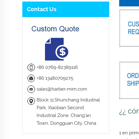
Contact Us
+86 0769-82389116
+86 13480709275
sales@harber-mim.com
Block 11,Shunchang Industrial
Park, Xiaobian Second
¿¿ có
Industrial Zone, Chang'an
Town, Dongguan City, China
1 en prim