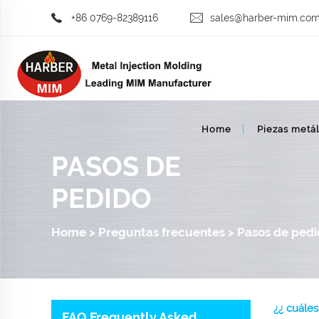
+86 0769-82389116
sales@harber-mim.co
Home
Piezas metál
PASOS DE
PEDIDO
Home
>
Preguntas frecuentes
>
Pasos de ped
¿¿ cuáles
FAQ Frequently Asked