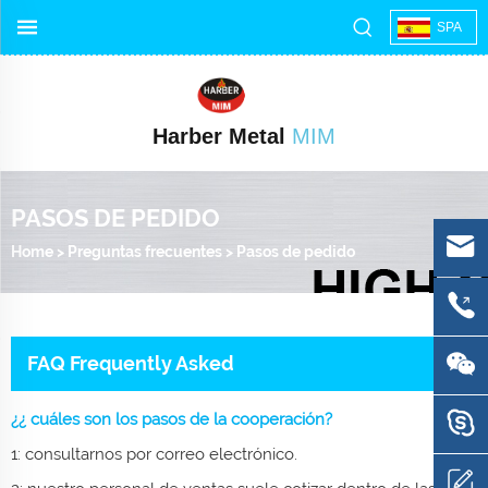
SPA
Harber Metal
MIM
PASOS DE PEDIDO
Home
>
Preguntas frecuentes
>
Pasos de pedido
FAQ Frequently Asked
¿¿ cuáles son los pasos de la cooperación?
1: consultarnos por correo electrónico.