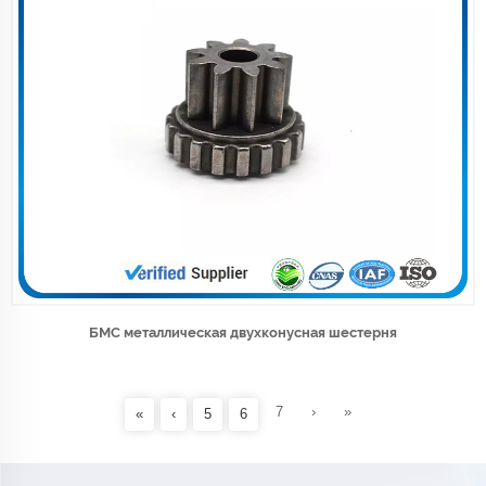
БМС металлическая двухконусная шестерня
7
›
»
«
‹
5
6