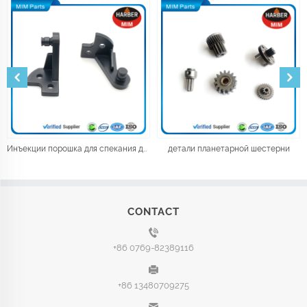
Инъекции порошка для спекания деталей механизма электромобиля
детали планетарной шестерни
CONTACT
+86 0769-82389116
+86 13480709275