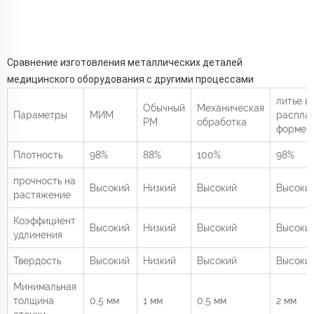
Сравнение изготовления металлических деталей
медицинского оборудования с другими процессами
литье в
Обычный
Механическая
Параметры
МИМ
распла
PM
обработка
форме
Плотность
98%
88%
100%
98%
прочность на
Высокий
Низкий
Высокий
Высоки
растяжение
Коэффициент
Высокий
Низкий
Высокий
Высоки
удлинения
Твердость
Высокий
Низкий
Высокий
Высоки
Минимальная
толщина
0,5 мм
1 мм
0,5 мм
2 мм