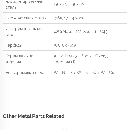
низколегированная
Fe - 2Ni, Fe - 8Ni
сталь
Нержавеющая сталь
316л, 17 - 4 часа
Инструментальная
42CrMo
4.
, M2, Skd - 11, C45
сталь
Карбиды
WC Co (6%)
Керамические
Ал.
2.
Ноль
3.
, Зро
2.
, Оксид
изделия
кремния (II)
2.
Вольфрамовый сплав
W - Ni - Fe, W - Ni - Cu, W - Cu
Other Metal Parts Related