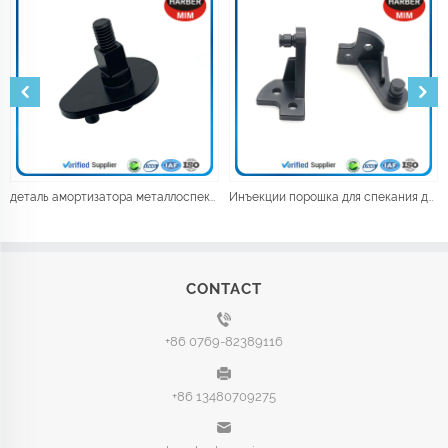
деталь амортизатора металлоспекания
Инъекции порошка для спекания деталей механизма электромобиля
CONTACT
+86 0769-82389116
+86 13480709275