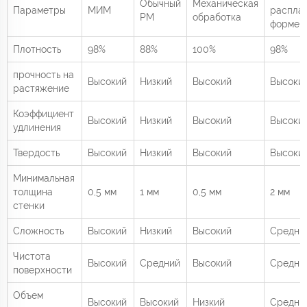
Обычный
Механическая
Параметры
МИМ
распла
PM
обработка
форме
Плотность
98%
88%
100%
98%
прочность на
Высокий
Низкий
Высокий
Высоки
растяжение
Коэффициент
Высокий
Низкий
Высокий
Высоки
удлинения
Твердость
Высокий
Низкий
Высокий
Высоки
Минимальная
толщина
0,5 мм
1 мм
0,5 мм
2 мм
стенки
Сложность
Высокий
Низкий
Высокий
Средни
Чистота
Высокий
Средний
Высокий
Средни
поверхности
Объем
Высокий
Высокий
Низкий
Средни