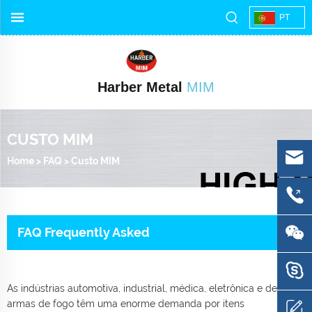
PT
Harber Metal
MIM
CUSTO MIM
Home
>
FAQ
>
Custo MIM
FAQ Frequently Asked
As indústrias automotiva, industrial, médica, eletrônica e de
armas de fogo têm uma enorme demanda por itens