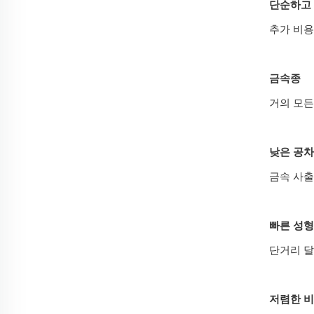
단순하고
추가 비용
금속종
거의 모든
낮은 공차
금속 사출
빠른 성형
단거리 달
저렴한 비