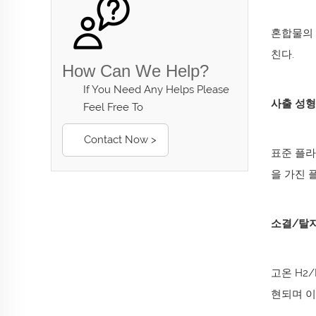
혼합물의 
친다.
How Can We Help?
If You Need Any Helps Please
사출 성형
Feel Free To
Contact Now >
표준 플라
을 가진 
소결/탈
고온 H2
현되며 이