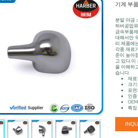
기계 부
분말 야금
하버공업유
금속부품제
대해서만 우
리 제품에는
각종 재료가
준이 높아짐
고 있다.이
을 이해하고
습니다.
재료
크기
표면
인증: 
OEM
특징
INQ