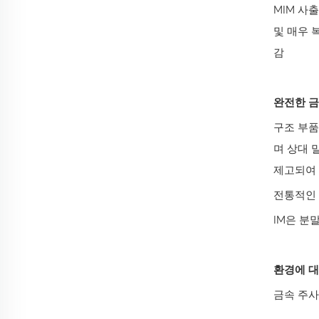
MIM 사
및 매우 
감
완전한 금
구조 부품
며 상대 
제고되여 
전통적인 
IM은 분
환경에 대
금속 주사