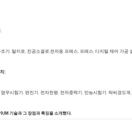
:
주조기, 탈지로, 진공소결로;전자동 프레스, 프레스, 디지털 제어 가공 설비
치:
 염무시험기, 편진기, 전자천평, 전자중력기, 만능시험기, 락씨경도계, 
 39;IM 기술과 그 장점과 특징을 소개했다.