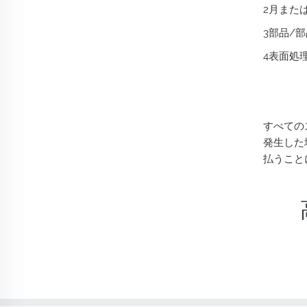
2月また
3部品/
4表面処
すべての
発生した
払うこと