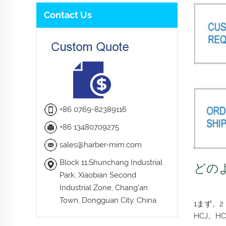
Contact Us
+86 0769-82389116
+86 13480709275
sales@harber-mim.com
Block 11,Shunchang Industrial
どの
Park, Xiaobian Second
Industrial Zone, Chang'an
Town, Dongguan City, China
1まず、
HCJ、