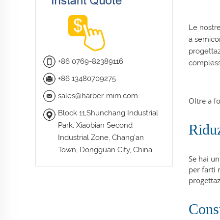
Le nostre
a semicon
progettaz
+86 0769-82389116
complessi
+86 13480709275
sales@harber-mim.com
Oltre a f
Block 11,Shunchang Industrial
Park, Xiaobian Second
Riduz
Industrial Zone, Chang'an
Town, Dongguan City, China
Se hai un
per farti
progettaz
Cons