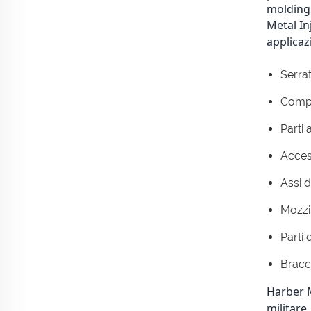
molding 
Metal In
applicaz
Serrat
Compo
Parti 
Access
Assi d
Mozzi
Parti 
Bracc
Harber M
militare