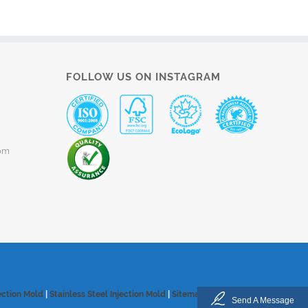
FOLLOW US ON INSTAGRAM
om
ection Mold
|
Stainless Steel Injection Mold
|
Sitemap
Send A Message