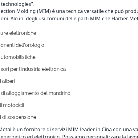
technologies". 
jection Molding (MIM) è una tecnica versatile che può prod
ioni. Alcuni degli usi comuni delle parti MIM che Harber Met
ure elettroniche
nenti dell'orologio
automobilistiche
ori per l'industria elettronica
i alberi
 di alloggiamento del mandrino
di motocicli
i di sospensione
etal è un fornitore di servizi MIM leader in Cina con una va
, energetico ed elettronico. Possiamo personalizzare la lavor