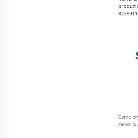
produzio
82389116
Come prod
servizi d