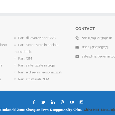
CONTACT
Parti di lavorazione CNC
+86 0769-82389116
sione
Parti sinterizzate in acciaio
+86 13480709275
inossidabile
sales@harber-mim.c
Parti CIM
ri
Parti sinterizzate in lega
Parti e disegni personalizzati
i
Parti strutturali OEM
d Industrial Zone, Chang'an Town, Dongguan City, China |
China MIM
|
Metal Inj