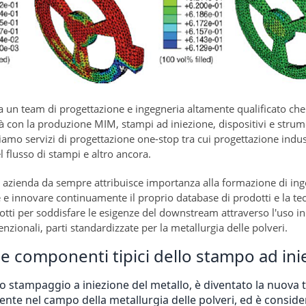
 un team di progettazione e ingegneria altamente qualificato che p
tà con la produzione MIM, stampi ad iniezione, dispositivi e stru
amo servizi di progettazione one-stop tra cui progettazione industr
el flusso di stampi e altro ancora.
 azienda da sempre attribuisce importanza alla formazione di inge
e e innovare continuamente il proprio database di prodotti e la te
otti per soddisfare le esigenze del downstream attraverso l'uso in
enzionali, parti standardizzate per la metallurgia delle polveri.
i e componenti tipici dello stampo ad in
 Lo stampaggio a iniezione del metallo, è diventato la nuova
nte nel campo della metallurgia delle polveri, ed è consid