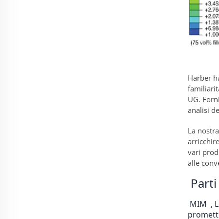
Harber ha
familiari
UG. Forni
analisi d
La nostra
arricchir
vari prod
alle conv
 Part
 MIM 
 ,
promette