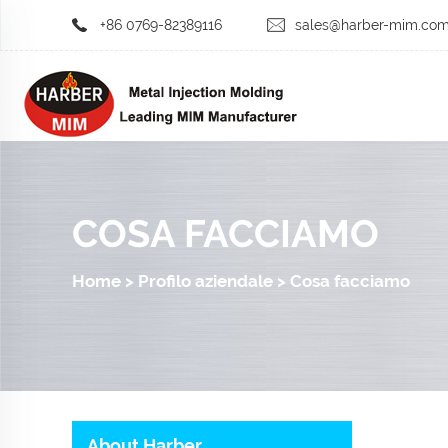
+86 0769-82389116
sales@harber-mim.co
COSA FACCIAMO
Home
>
Profilo aziendale
>
Cosa facciamo
About Harber