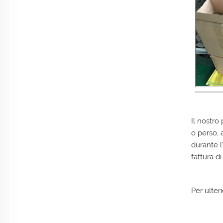
Il nostro
o perso, 
durante l
fattura d
Per ulter