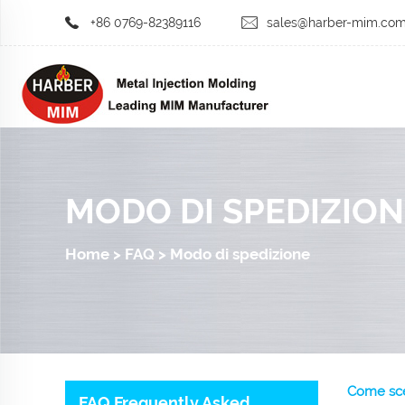
+86 0769-82389116
sales@harber-mim.co
MODO DI SPEDIZION
Home
>
FAQ
>
Modo di spedizione
Come sceg
FAQ Frequently Asked