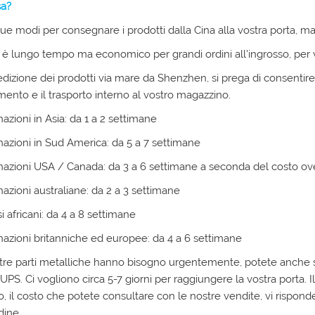
a?
ue modi per consegnare i prodotti dalla Cina alla vostra porta, mar
è lungo tempo ma economico per grandi ordini all'ingrosso, per v
edizione dei prodotti via mare da Shenzhen, si prega di consentire
nto e il trasporto interno al vostro magazzino.
nazioni in Asia: da 1 a 2 settimane
nazioni in Sud America: da 5 a 7 settimane
nazioni USA / Canada: da 3 a 6 settimane a seconda del costo ove
nazioni australiane: da 2 a 3 settimane
si africani: da 4 a 8 settimane
nazioni britanniche ed europee: da 4 a 6 settimane
stre parti metalliche hanno bisogno urgentemente, potete anche 
PS. Ci vogliono circa 5-7 giorni per raggiungere la vostra porta. 
, il costo che potete consultare con le nostre vendite, vi rispo
dine.