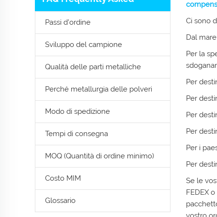
compens
Ci sono d
Passi d'ordine
Dal mare 
Sviluppo del campione
Per la sp
sdoganame
Qualità delle parti metalliche
Per desti
Perché metallurgia delle polveri
Per desti
Modo di spedizione
Per desti
Per desti
Tempi di consegna
Per i pae
MOQ (Quantità di ordine minimo)
Per desti
Costo MIM
Se le vo
FEDEX o U
Glossario
pacchetto
vostro or