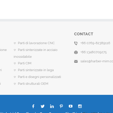
CONTACT
Parti di lavorazione CNC
+86 0769-82389116
sione
Parti sinterizzate in acciaio
+86 13480709275
inossidabile
sales@harber-mim.c
Parti CIM
ri
Parti sinterizzate in lega
Parti e disegni personalizzati
i
Parti strutturali OEM