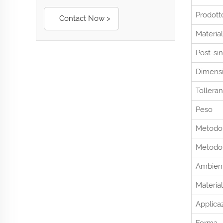
Prodot
Contact Now >
Materia
Post-sin
Dimens
Tollera
Peso
Metodo 
Metodo 
Ambient
Materia
Applica