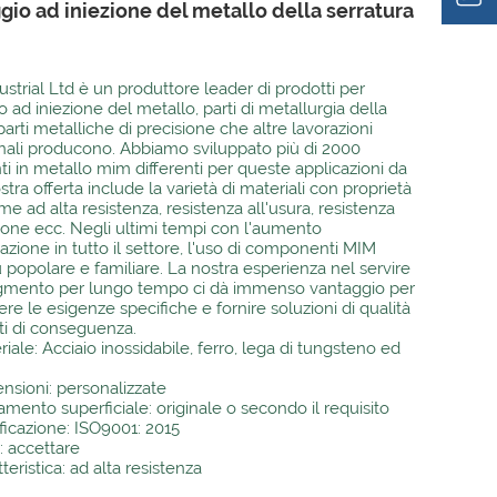
io ad iniezione del metallo della serratura
strial Ltd è un produttore leader di prodotti per
ad iniezione del metallo, parti di metallurgia della
arti metalliche di precisione che altre lavorazioni
ali producono. Abbiamo sviluppato più di 2000
 in metallo mim differenti per queste applicazioni da
stra offerta include la varietà di materiali con proprietà
e ad alta resistenza, resistenza all'usura, resistenza
sione ecc. Negli ultimi tempi con l'aumento
azione in tutto il settore, l'uso di componenti MIM
 popolare e familiare. La nostra esperienza nel servire
gmento per lungo tempo ci dà immenso vantaggio per
e le esigenze specifiche e fornire soluzioni di qualità
i di conseguenza.
iale: Acciaio inossidabile, ferro, lega di tungsteno ed
nsioni: personalizzate
tamento superficiale: originale o secondo il requisito
ificazione: ISO9001: 2015
 accettare
teristica: ad alta resistenza