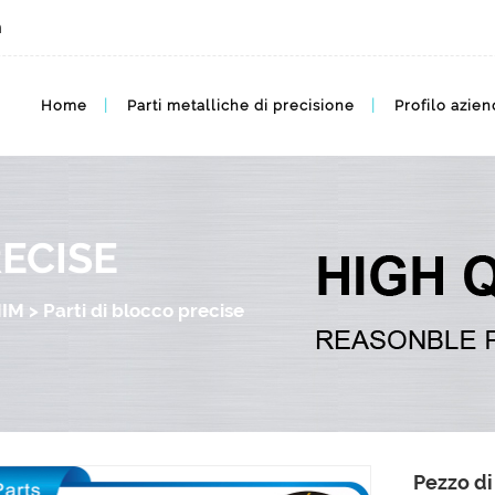
m
Home
Parti metalliche di precisione
Profilo azien
RECISE
MIM
>
Parti di blocco precise
Pezzo di