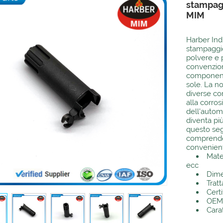
stampagg
MIM
Harber Indu
stampaggio 
polvere e p
convenzion
componenti
sole. La no
diverse com
alla corro
dell'autom
diventa più
questo se
comprender
convenient
Mater
ecc
Dime
Trat
Cert
OEM:
Carat