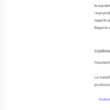
la sua den
i suoi pro
rispetto a
Rispetto a
Confront
Flessibil
La metall
produzion