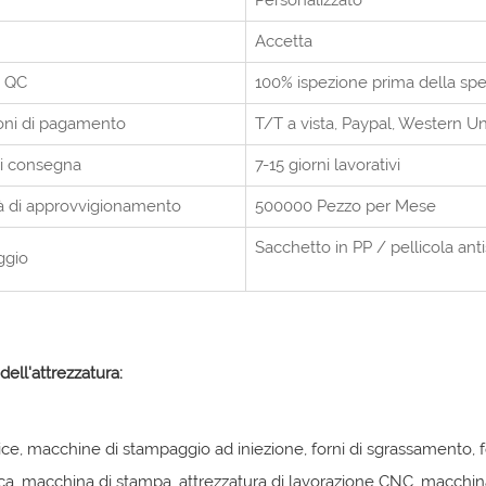
Personalizzato
Accetta
a QC
100% ispezione prima della sp
oni di pagamento
T/T a vista,
Paypal, Western U
i consegna
7-15 giorni lavorativi
à di approvvigionamento
500000 Pezzo per
Mese
Sacchetto in PP / pellicola antis
ggio
dell'attrezzatura:
ice, macchine di stampaggio ad iniezione, forni di sgrassamento, fo
a, macchina di stampa, attrezzatura di lavorazione CNC, macchina 