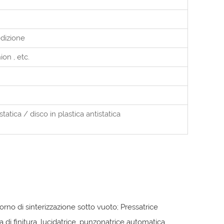
edizione
nion
, etc.
tatica / disco in plastica antistatica
rno di sinterizzazione sotto vuoto; Pressatrice
di finitura, lucidatrice, punzonatrice automatica