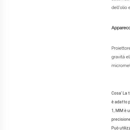
dell'olio e
Apparecch
Proiettor
gravità e
micrometr
Cosa' La t
è adatto 
1, MIM è u
precisione
Può utiliz