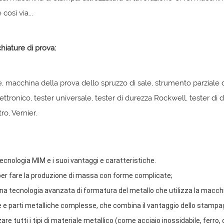
 così via...
iature di prova:
e, macchina della prova dello spruzzo di sale, strumento parziale d
lettronico, tester universale, tester di durezza Rockwell, tester di 
o, Vernier.
ecnologia MIM e i suoi vantaggi e caratteristiche.
per fare la produzione di massa con forme complicate;
na tecnologia avanzata di formatura del metallo che utilizza la macchi
 e parti metalliche complesse, che combina il vantaggio dello stampagg
zare tutti i tipi di materiale metallico (come acciaio inossidabile, ferro,