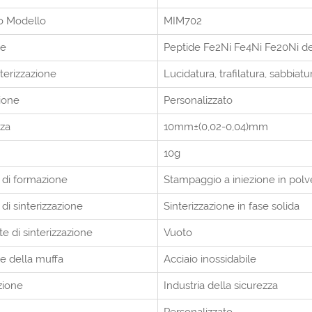
to
Modello
MIM702
le
Peptide Fe2Ni Fe4Ni Fe20Ni del
terizzazione
Lucidatura, trafilatura, sabbiatur
ione
Personalizzato
nza
10mm±(0,02-0,04)mm
10g
di formazione
Stampaggio a iniezione in polv
di sinterizzazione
Sinterizzazione in fase solida
e di sinterizzazione
Vuoto
le della muffa
Acciaio inossidabile
zione
Industria della sicurezza