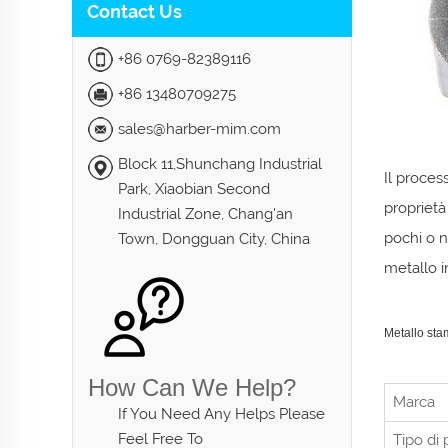
Contact Us
+86 0769-82389116
+86 13480709275
sales@harber-mim.com
Block 11,Shunchang Industrial
Il proces
Park, Xiaobian Second
proprietà
Industrial Zone, Chang'an
pochi o n
Town, Dongguan City, China
metallo i
Metallo sta
How Can We Help?
Marca
If You Need Any Helps Please
Feel Free To
Tipo di 