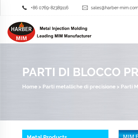
+86 0769-82389116
sales@harber-mim.co
PARTI DI BLOCCO P
Home
>
Parti metalliche di precisione
>
Parti 
Metal Products