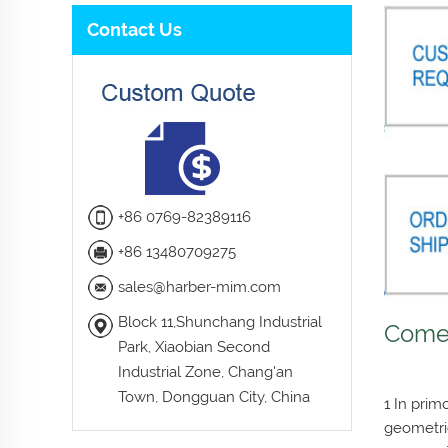
Contact Us
+86 0769-82389116
+86 13480709275
sales@harber-mim.com
Block 11,Shunchang Industrial
Come 
Park, Xiaobian Second
Industrial Zone, Chang'an
Town, Dongguan City, China
1 In prim
geometric