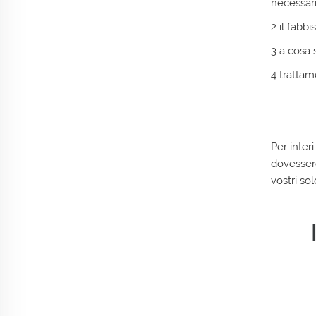
necessari
2 il fabb
3 a cosa 
4 trattam
Per inter
dovessero
vostri so