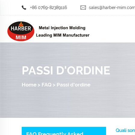
+86 0769-82389116
sales@harber-mim.co
PASSI D'ORDINE
Home
>
FAQ
>
Passi d'ordine
Quali son
FAQ Frequently Asked