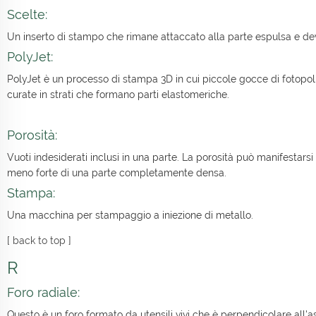
Scelte:
Un inserto di stampo che rimane attaccato alla parte espulsa e dev
PolyJet:
PolyJet è un processo di stampa 3D in cui piccole gocce di fotopol
curate in strati che formano parti elastomeriche.
Porosità:
Vuoti indesiderati inclusi in una parte. La porosità può manifesta
meno forte di una parte completamente densa.
Stampa:
Una macchina per stampaggio a iniezione di metallo.
[
back to top
]
R
Foro radiale:
Questo è un foro formato da utensili vivi che è perpendicolare all'a