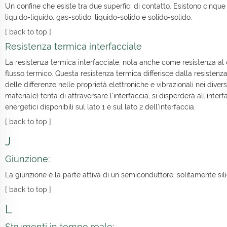
Un confine che esiste tra due superfici di contatto. Esistono cinque 
liquido-liquido, gas-solido, liquido-solido e solido-solido.
[
back to top
]
Resistenza termica interfacciale
La resistenza termica interfacciale, nota anche come resistenza al c
flusso termico. Questa resistenza termica differisce dalla resisten
delle differenze nelle proprietà elettroniche e vibrazionali nei dive
materiale) tenta di attraversare l'interfaccia, si disperderà all'inte
energetici disponibili sul lato 1 e sul lato 2 dell'interfaccia.
[
back to top
]
J
Giunzione:
La giunzione è la parte attiva di un semiconduttore, solitamente sili
[
back to top
]
L
Strumenti in tempo reale: