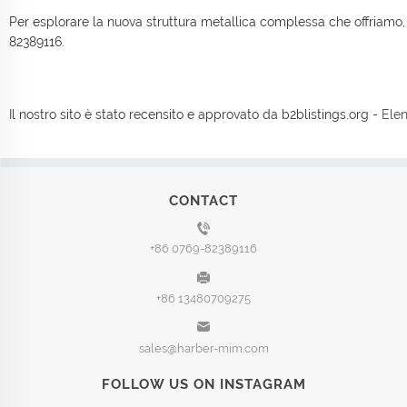
Per esplorare la nuova struttura metallica complessa che offriamo,
82389116.
Il nostro sito è stato recensito e approvato da b2blistings.org -
Elen
CONTACT
+86 0769-82389116
+86 13480709275
sales@harber-mim.com
FOLLOW US ON INSTAGRAM