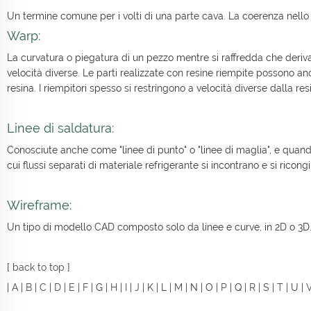
Un termine comune per i volti di una parte cava. La coerenza nello
Warp:
La curvatura o piegatura di un pezzo mentre si raffredda che deriva
velocità diverse. Le parti realizzate con resine riempite possono anc
resina. I riempitori spesso si restringono a velocità diverse dalla re
Linee di saldatura:
Conosciute anche come "linee di punto" o "linee di maglia", e quando
cui flussi separati di materiale refrigerante si incontrano e si ric
Wireframe:
Un tipo di modello CAD composto solo da linee e curve, in 2D o 3D.
[
back to top
]
|
A
|
B
|
C
|
D
|
E
|
F
| G |
H
|
I
|
J
| K | L |
M
| N | O |
P
| Q |
R
|
S
|
T
| U |