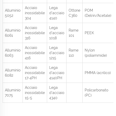
Acciaio
Lega
Alluminio
Ottone
POM
inossidabile
d'acciaio
5052
C360
(Delrin/Acetale)
304
4140
Acciaio
Lega
Alluminio
Rame
inossidabile
d'acciaio
PEEK
6061
101
316
1018
Acciaio
Lega
Alluminio
Rame
Nylon
inossidabile
d'acciaio
6063
110
(poliammide)
416
1215
Acciaio
Lega
Alluminio
inossidabile
d'acciaio
PMMA (acrilico)
6082
17-4PH
4140PH
Acciaio
Lega
Alluminio
Policarbonato
inossidabile
d'acciaio
7075
(PC)
15-5
4340