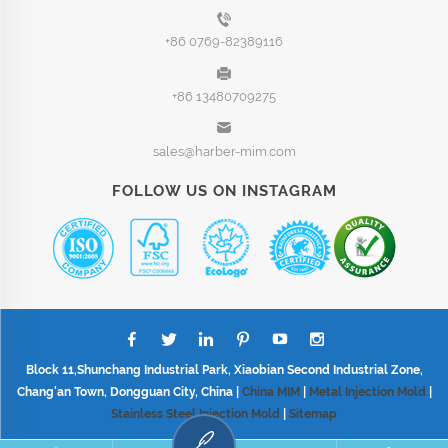
+86 0769-82389116
+86 13480709275
sales@harber-mim.com
FOLLOW US ON INSTAGRAM
Block 11,Shunchang Industrial Park, Xiaobian Second Industrial Zone,
Chang'an Town, Dongguan City, China |
China MIM
|
Metal Injection Mold
|
Stainless Steel Injection Mold
|
Sitemap