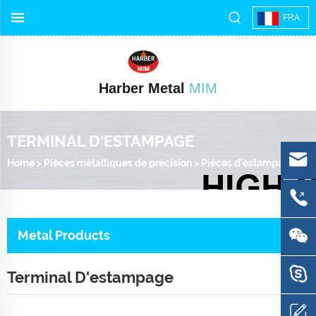
FRA
Harber Metal
MIM
TERMINAL D'ESTAMPAGE
Home
>
Pièces métalliques de précision
>
Pièces d'estampage de précision
Metal Products
Terminal D'estampage