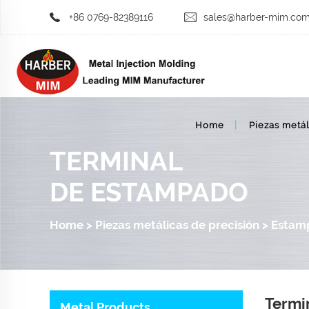
+86 0769-82389116
sales@harber-mim.co
Home
Piezas metál
TERMINAL
DE ESTAMPADO
Home
>
Piezas metálicas de precisión
>
Estamp
Termi
Metal Products