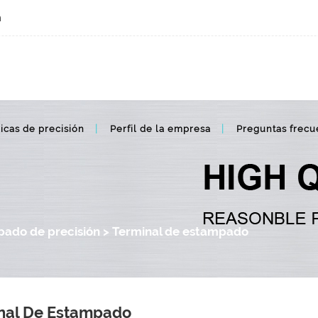
m
icas de precisión
Perfil de la empresa
Preguntas frecu
ado de precisión
>
Terminal de estampado
nal De Estampado