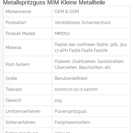
Metallspritzguss MIM Kleine Metallteile
Markenname
OEM & ODM
Produktart
Verstellbares Scharnierstück
Produkt
Modell
MIM702
Peptid des rostfreien Stahls 316L 304
Material
17-4PH Fe2Ni Fe4Ni Fe20Ni
Polieren, Drahtziehen, Sandstrahlen,
Post-Sintern
Überziehen, Beschichten, etc.
Größe
Benutzerdefiniert
Toleranz
10mm±(0.02-0.04)mm
Gewicht
10g
Umformverfahren
Pulverspritzguss
Sinterverfahren
Festphasensintern