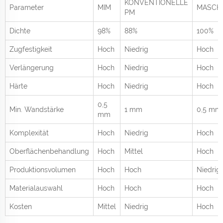
KONVENTIONELLE
Parameter
MIM
MASCH
PM
Dichte
98%
88%
100%
Zugfestigkeit
Hoch
Niedrig
Hoch
Verlängerung
Hoch
Niedrig
Hoch
Härte
Hoch
Niedrig
Hoch
0,5
Min. Wandstärke
1 mm
0,5 mm
mm
Komplexität
Hoch
Niedrig
Hoch
Oberflächenbehandlung
Hoch
Mittel
Hoch
Produktionsvolumen
Hoch
Hoch
Niedrig
Materialauswahl
Hoch
Hoch
Hoch
Kosten
Mittel
Niedrig
Hoch