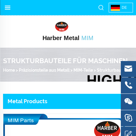
DE
Harber Metal
MIM
STRUKTURBAUTEILE FÜR MASCHINEN
Home
>
Präzisionsteile aus Metall
>
MIM-Teile
>
Strukturbauteile für Maschinen
Metal Products