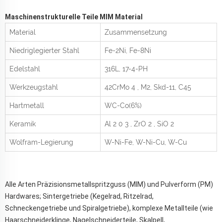
Maschinenstrukturelle Teile MIM Material
Material
Zusammensetzung
Niedriglegierter Stahl
Fe-2Ni, Fe-8Ni
Edelstahl
316L, 17-4-PH
Werkzeugstahl
42CrMo
4
, M2, Skd-11, C45
Hartmetall
WC-Co(6%)
Keramik
Al
2
0
3
, ZrO
2
, SiO
2
Wolfram-Legierung
W-Ni-Fe, W-Ni-Cu, W-Cu
Alle Arten Präzisionsmetallspritzguss (MIM) und Pulverform (PM)
Hardwares; Sintergetriebe (Kegelrad, Ritzelrad,
Schneckengetriebe und Spiralgetriebe), komplexe Metallteile (wie
Haarschneiderklinge, Nagelschneiderteile, Skalpell,