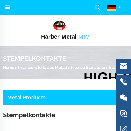
DE
Harber Metal
MIM
STEMPELKONTAKTE
Home
>
Präzisionsteile aus Metall
>
Präzise Stanzteile
>
Stempelkontakte
Metal Products
Stempelkontakte