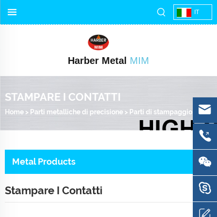
IT
Harber Metal
MIM
STAMPARE I CONTATTI
Home
>
Parti metalliche di precisione
>
Parti di stampaggio di precisione
Metal Products
Stampare I Contatti