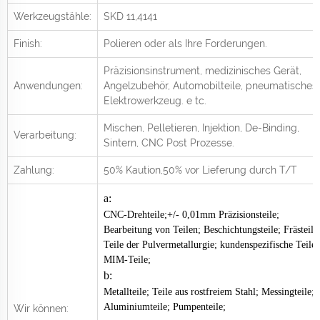
Werkzeugstähle:
SKD 11,4141
Finish:
Polieren oder als Ihre Forderungen.
Präzisionsinstrument, medizinisches Gerät,
Anwendungen:
Angelzubehör, Automobilteile, pneumatisches
Elektrowerkzeug.
e
tc.
Mischen, Pelletieren, Injektion, De-Binding,
Verarbeitung:
Sintern, CNC Post
Prozesse.
Zahlung:
50% Kaution,50% vor Lieferung durch T/T
a:
CNC-Drehteile;+/- 0,01mm Präzisionsteile;
Bearbeitung von Teilen; Beschichtungsteile; Frästeile
Teile der Pulvermetallurgie; kundenspezifische Teile;
MIM-Teile;
b:
Metallteile; Teile aus rostfreiem Stahl; Messingteile;
Aluminiumteile; Pumpenteile;
Wir können: