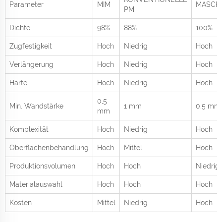
Parameter
MIM
MASCH
PM
Dichte
98%
88%
100%
Zugfestigkeit
Hoch
Niedrig
Hoch
Verlängerung
Hoch
Niedrig
Hoch
Härte
Hoch
Niedrig
Hoch
0,5
Min. Wandstärke
1 mm
0,5 mm
mm
Komplexität
Hoch
Niedrig
Hoch
Oberflächenbehandlung
Hoch
Mittel
Hoch
Produktionsvolumen
Hoch
Hoch
Niedrig
Materialauswahl
Hoch
Hoch
Hoch
Kosten
Mittel
Niedrig
Hoch