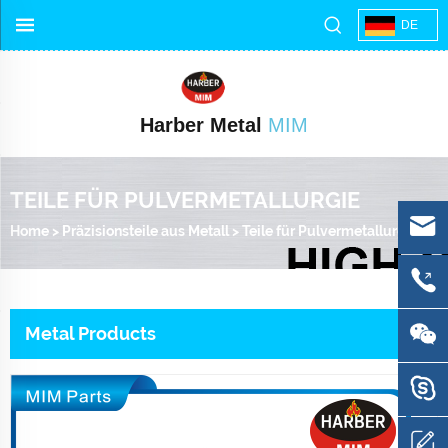
DE
Harber Metal
MIM
TEILE FÜR PULVERMETALLURGIE
Home
>
Präzisionsteile aus Metall
>
Teile für Pulvermetallurgie
Metal Products