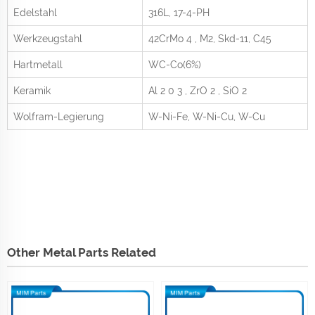
Edelstahl
316L, 17-4-PH
Werkzeugstahl
42CrMo
4
, M2, Skd-11, C45
Hartmetall
WC-Co(6%)
Keramik
Al
2
0
3
, ZrO
2
, SiO
2
Wolfram-Legierung
W-Ni-Fe, W-Ni-Cu, W-Cu
Other Metal Parts Related