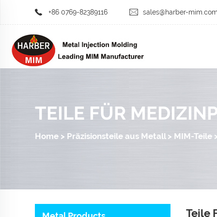
+86 0769-82389116
sales@harber-mim.co
TEILE FÜR MEDIZI
Home
>
Präzisionsteile aus Metall
>
MIM-Teile
Teile
Metal Products