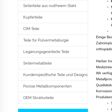
Sinterteile aus rostfreiem Stahl
Kupferteile
CIM-Teile
Einige Be
Teile für Pulvermetallurgie
Zahnimpla
orthopädi
Legierungsgesinterte Teile
Harber Ind
Sintermetallteile
Medizinte
Wir verfü
Kundenspezifische Teile und Designs
Metallpro
Qualitäts
Poröse Metallkomponenten
Korrosion
Produkten
OEM Strukturteile