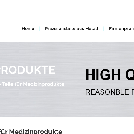
m
Medizinische Geräte MIM Metallteile
Home
Präzisionsteile aus Metall
Firmenprofi
NPRODUKTE
>
Teile für Medizinprodukte
 Für Medizinprodukte