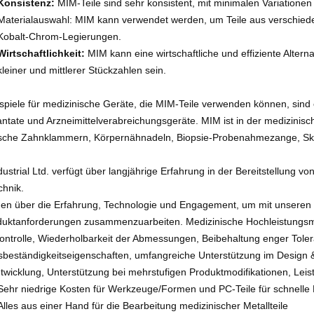
Konsistenz:
MIM-Teile sind sehr konsistent, mit minimalen Variationen
Materialauswahl: MIM kann verwendet werden, um Teile aus verschieden
Kobalt-Chrom-Legierungen.
Wirtschaftlichkeit:
MIM kann eine wirtschaftliche und effiziente Alter
kleiner und mittlerer Stückzahlen sein.
ispiele für medizinische Geräte, die MIM-Teile verwenden können, sind 
ntate und Arzneimittelverabreichungsgeräte. MIM ist in der medizinisch
sche Zahnklammern, Körpernähnadeln, Biopsie-Probenahmezange, Skalp
ustrial Ltd. verfügt über langjährige Erfahrung in der Bereitstellung v
chnik.
gen über die Erfahrung, Technologie und Engagement, um mit unseren 
duktanforderungen zusammenzuarbeiten. Medizinische Hochleistungsma
kontrolle, Wiederholbarkeit der Abmessungen, Beibehaltung enger Tole
sbeständigkeitseigenschaften, umfangreiche Unterstützung im Design & 
twicklung, Unterstützung bei mehrstufigen Produktmodifikationen, Leist
Sehr niedrige Kosten für Werkzeuge/Formen und PC-Teile für schnelle 
Alles aus einer Hand für die Bearbeitung medizinischer Metallteile