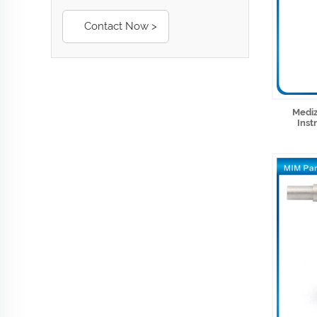
Contact Now >
Mediz
Inst