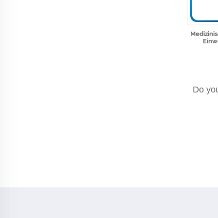
Medizini
Einw
Do you