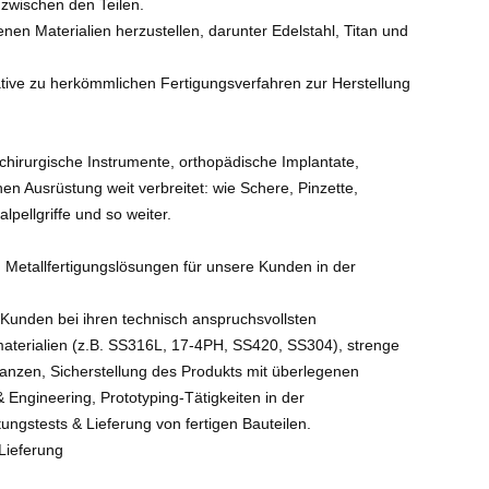
 zwischen den Teilen.
en Materialien herzustellen, darunter Edelstahl, Titan und
native zu herkömmlichen Fertigungsverfahren zur Herstellung
chirurgische Instrumente, orthopädische Implantate,
en Ausrüstung weit verbreitet: wie Schere, Pinzette,
ellgriffe und so weiter.
on Metallfertigungslösungen für unsere Kunden in der
Kunden bei ihren technisch anspruchsvollsten
terialien (z.B. SS316L, 17-4PH, SS420, SS304), strenge
ranzen, Sicherstellung des Produkts mit überlegenen
Engineering, Prototyping-Tätigkeiten in der
ungstests & Lieferung von fertigen Bauteilen.
Lieferung