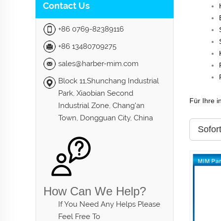
Contact Us
+86 0769-82389116
+86 13480709275
sales@harber-mim.com
Block 11,Shunchang Industrial
Park, Xiaobian Second
Für Ihre i
Industrial Zone, Chang'an
Town, Dongguan City, China
Sofor
How Can We Help?
If You Need Any Helps Please
Feel Free To