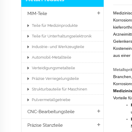
Medizinisc
MIM-Teile
Korrosions
Teile für Medizinprodukte
kieferort
Arzneimit
Teile für Unterhaltungselektronik
Gelenkers
Industrie- und Werkzeugteile
Kosteneins
aus einer
Automobil-Metallteile
Verteidigungsmetalteile
Metallspr
Branchen,
Präzise Verriegelungsteile
Korrosions
Strukturbauteile für Maschinen
Medizini
Vorteile f
Pulvermetallgetriebe
CNC-Bearbeitungsteile
Präzise Stanzteile