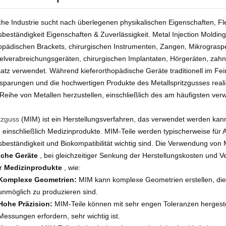
he Industrie sucht nach überlegenen physikalischen Eigenschaften, Flex
beständigkeit Eigenschaften & Zuverlässigkeit. Metal Injection Molding
hopädischen Brackets, chirurgischen Instrumenten, Zangen, Mikrogras
telverabreichungsgeräten, chirurgischen Implantaten, Hörgeräten, za
atz verwendet. Während kieferorthopädische Geräte traditionell im Fein
parungen und die hochwertigen Produkte des Metallspritzgusses realisie
 Reihe von Metallen herzustellen, einschließlich des am häufigsten ver
itzguss
(MIM) ist ein Herstellungsverfahren, das verwendet werden ka
 einschließlich Medizinprodukte. MIM-Teile werden typischerweise für
beständigkeit und Biokompatibilität wichtig sind. Die Verwendung von MI
sche Geräte
, bei gleichzeitiger Senkung der Herstellungskosten und V
ür
Medizinprodukte
, wie:
Komplexe Geometrien:
MIM kann komplexe Geometrien erstellen, die 
unmöglich zu produzieren sind.
Hohe Präzision:
MIM-Teile können mit sehr engen Toleranzen hergeste
Messungen erfordern, sehr wichtig ist.