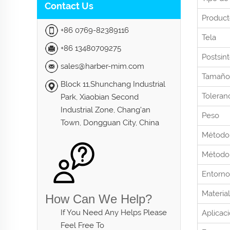
Contact Us
Produc
+86 0769-82389116
Tela
+86 13480709275
Postsint
sales@harber-mim.com
Tamaño
Block 11,Shunchang Industrial
Toleran
Park, Xiaobian Second
Industrial Zone, Chang'an
Peso
Town, Dongguan City, China
Método
Método 
Entorno
Materia
How Can We Help?
If You Need Any Helps Please
Aplicac
Feel Free To