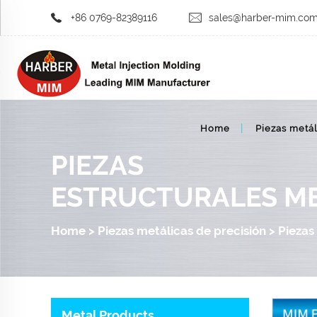
+86 0769-82389116
sales@harber-mim.co
Home
Piezas metál
PIEZAS
ESTRUCTURALES M
Home
>
Piezas metálicas de precisión
>
Piezas
Metal Products