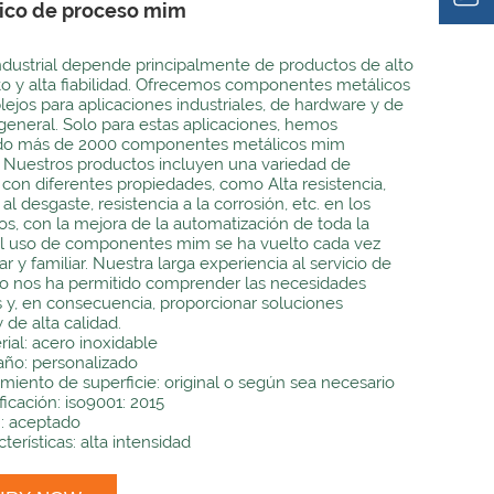
ico de proceso mim
industrial depende principalmente de productos de alto
o y alta fiabilidad. Ofrecemos componentes metálicos
jos para aplicaciones industriales, de hardware y de
 general. Solo para estas aplicaciones, hemos
ado más de 2000 componentes metálicos mim
. Nuestros productos incluyen una variedad de
 con diferentes propiedades, como Alta resistencia,
 al desgaste, resistencia a la corrosión, etc. en los
os, con la mejora de la automatización de toda la
 el uso de componentes mim se ha vuelto cada vez
 y familiar. Nuestra larga experiencia al servicio de
o nos ha permitido comprender las necesidades
s y, en consecuencia, proporcionar soluciones
 de alta calidad.
rial: acero inoxidable
ño: personalizado
amiento de superficie: original o según sea necesario
ficación: iso9001: 2015
 aceptado
terísticas: alta intensidad