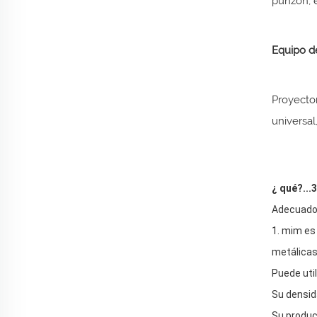
punzón, 
Equipo d
Proyector
universal
¿ qué?...
Adecuado 
1. mim es
metálicas
Puede util
Su densid
Su produc