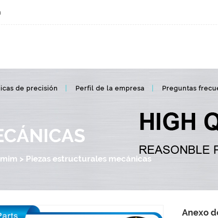
m
icas de precisión
Perfil de la empresa
Preguntas frecu
ECÁNICAS
 mim
>
Piezas estructurales mecánicas
Anexo de