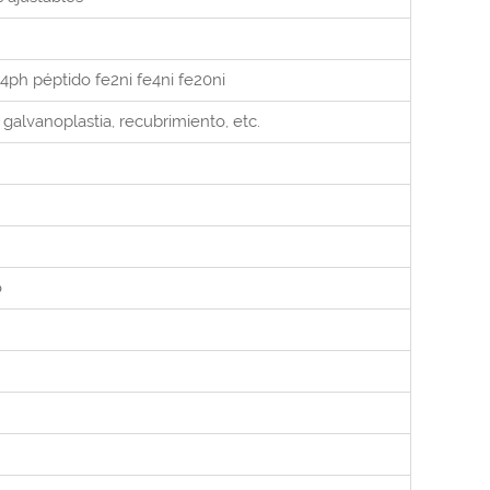
4ph péptido fe2ni fe4ni fe20ni
 galvanoplastia, recubrimiento, etc.
o