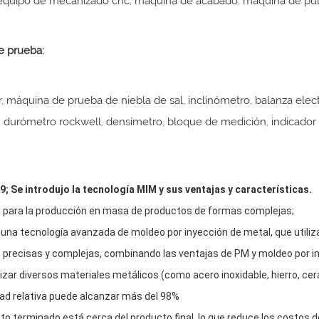
equipo de mecanizado cnc, máquina de acabado, máquina de puli
e prueba:
, máquina de prueba de niebla de sal, inclinómetro, balanza elec
, durómetro rockwell, densímetro, bloque de medición, indicador d
39; Se introdujo la tecnología MIM y sus ventajas y características.
para la producción en masa de productos de formas complejas;
 una tecnología avanzada de moldeo por inyección de metal, que utiliz
 precisas y complejas, combinando las ventajas de PM y moldeo por in
izar diversos materiales metálicos (como acero inoxidable, hierro, cerá
ad relativa puede alcanzar más del 98%
to terminado está cerca del producto final, lo que reduce los costos 