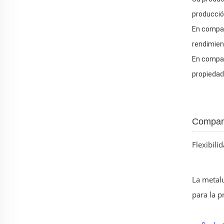
producció
En compar
rendimien
En compar
propiedad
Compara
Flexibili
La metalu
para la p