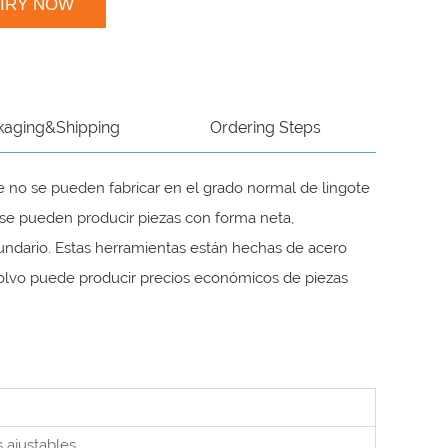
UIRY NOW
kaging&Shipping
Ordering Steps
ue no se pueden fabricar en el grado normal de lingote
 se pueden producir piezas con forma neta,
ndario. Estas herramientas están hechas de acero
 polvo puede producir precios económicos de piezas
l
ajustables