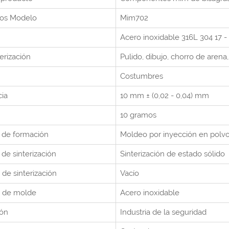
tos
Modelo
Mim702
Acero inoxidable 316L 304 17 - 
erización
Pulido, dibujo, chorro de arena,
Costumbres
cia
10 mm ± (0,02 - 0,04) mm
10 gramos
 de formación
Moldeo por inyección en polv
de sinterización
Sinterización de estado sólido
 de sinterización
Vacío
l de molde
Acero inoxidable
ión
Industria de la seguridad