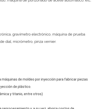
do, máquina de punzonado de aceite automático, etc.
trónica, gravímetro electrónico, máquina de prueba
e dial, micrómetro, pinza vernier.
a máquinas de moldeo por inyección para fabricar piezas
yección de plástico.
mica y titanio, entre otros)
de reprocesamiento y, a su vez, ahorra costos de