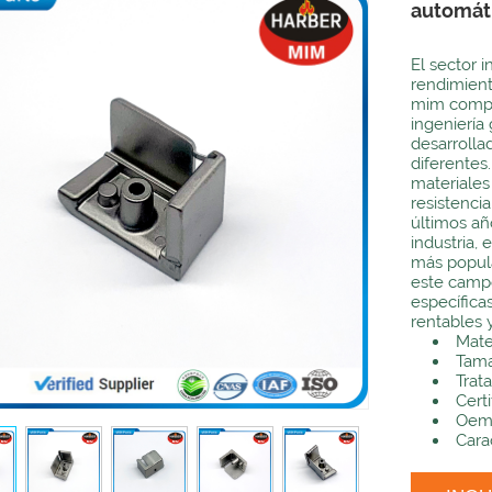
automát
El sector 
rendimient
mim comple
ingeniería
desarroll
diferentes
materiales
resistencia
últimos añ
industria,
más popular
este camp
específica
rentables y
Mate
Tama
Trat
Certi
Oem:
Carac