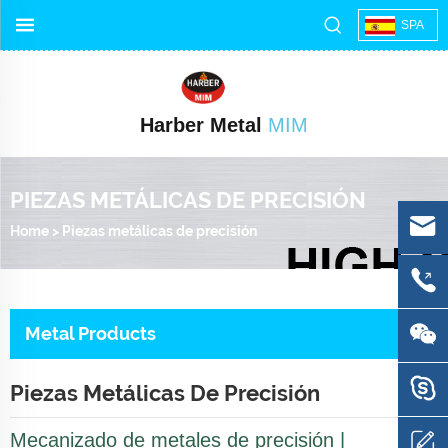
SPA
Harber Metal
MIM
PIEZAS METÁLICAS DE PRECISIÓN
Home
>
Piezas metálicas de precisión
Metal Products
Piezas Metálicas De Precisión
Mecanizado de metales de precisión |