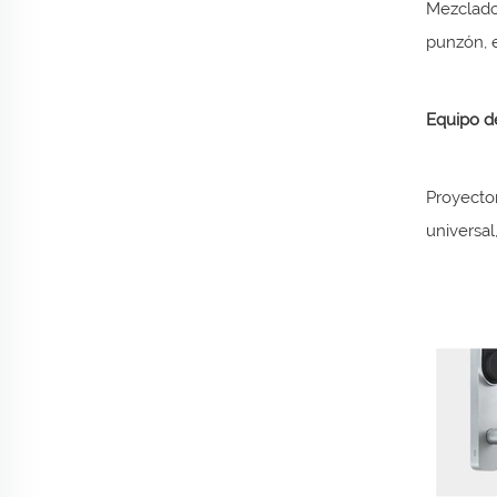
Mezclado
punzón, 
Equipo d
Proyector
universal