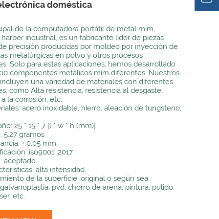
 electrónica doméstica
ncipal de la computadora portátil de metal mim,
harber industrial, es un fabricante líder de piezas
de precisión producidas por moldeo por inyección de
zas metalúrgicas en polvo y otros procesos
les. Solo para estas aplicaciones, hemos desarrollado
00 componentes metálicos mim diferentes. Nuestros
incluyen una variedad de materiales con diferentes
s, como Alta resistencia, resistencia al desgaste,
 a la corrosión, etc.
riales: acero inoxidable, hierro, aleación de tungsteno,
o: 25 * 15 * 7 [l * w * h (mm)]
: 5,27 gramos
rancia: + 0,05 mm
ficación: iso9001: 2017
 aceptado
terísticas: alta intensidad
amiento de la superficie: original o según sea
galvanoplastia, pvd, chorro de arena, pintura, pulido,
er, etc.