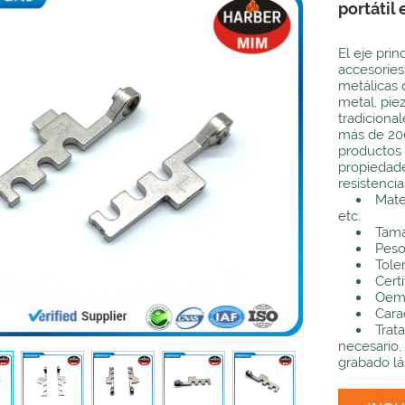
portátil
El eje pri
accesories 
metálicas 
metal, pie
tradiciona
más de 20
productos 
propiedade
resistencia
Mate
etc.
Tamañ
Peso
Tole
Certi
Oem:
Carac
Trat
necesario, 
grabado lás