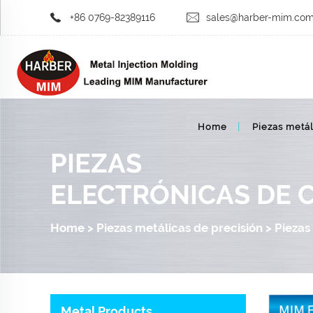
+86 0769-82389116
sales@harber-mim.co
Home
Piezas metál
PIEZAS
ELECTRÓNICAS DE
Home
>
Piezas metálicas de precisión
>
Piezas
Metal Products