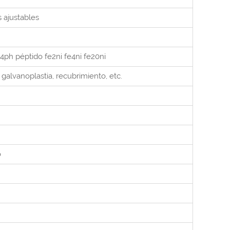
ajustables
4ph péptido fe2ni fe4ni fe20ni
 galvanoplastia, recubrimiento, etc.
o