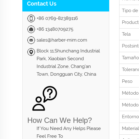
Contact Us
Tipo de
+86 0769-82389116
Produc
+86 13480709275
Tela
sales@harber-mim.com
Postsint
Block 11,Shunchang Industrial
Tamaño
Park, Xiaobian Second
Industrial Zone, Chang'an
Toleran
Town, Dongguan City, China
Peso
Método
Método 
Entorno
How Can We Help?
If You Need Any Helps Please
Materia
Feel Free To