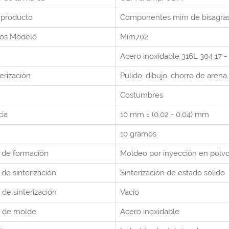
 producto
Componentes mim de bisagras 
tos
Modelo
Mim702
Acero inoxidable 316L 304 17 - 
erización
Pulido, dibujo, chorro de arena,
Costumbres
cia
10 mm ± (0,02 - 0,04) mm
10 gramos
 de formación
Moldeo por inyección en polv
de sinterización
Sinterización de estado sólido
 de sinterización
Vacío
l de molde
Acero inoxidable