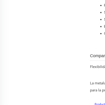
Compara
Flexibili
La metalu
para la p