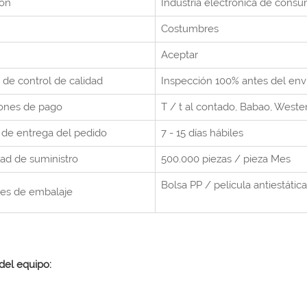
ión
Industria electrónica de cons
Costumbres
Aceptar
 de control de calidad
Inspección 100% antes del env
ones de pago
T / t al contado,
Babao, Weste
de entrega del pedido
7 - 15 días hábiles
ad de suministro
500.000 piezas / pieza
Mes
Bolsa PP / película antiestática
les de embalaje
del equipo: