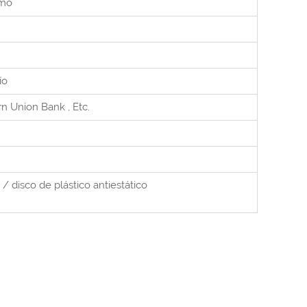
umo
ío
rn Union Bank
, Etc.
 / disco de plástico antiestático