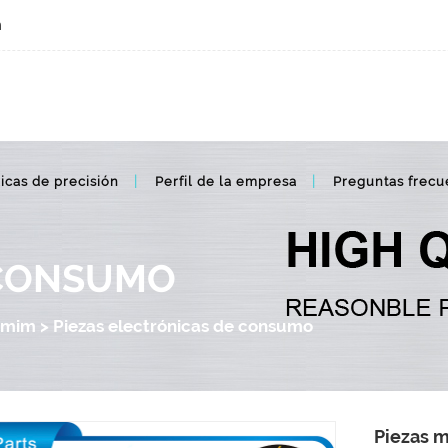
m
Piezas metálicas mim electrónicas de consumo
icas de precisión
Perfil de la empresa
Preguntas frecu
 CONSUMO
 mim
>
Piezas electrónicas de consumo
Piezas m