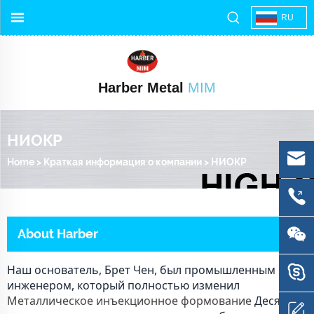
RU
Harber Metal
MIM
НИОКР
Home
>
Краткая информация о компании
>
НИОКР
About Harber
Наш основатель, Брет Чен, был промышленным
инженером, который полностью изменил
Металлическое инъекционное формование
Десять