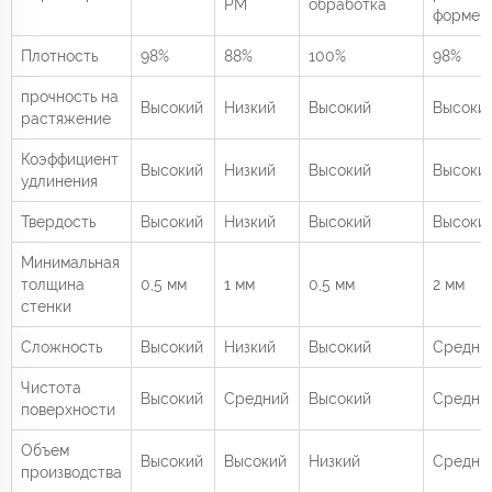
PM
обработка
форме
Плотность
98%
88%
100%
98%
прочность на
Высокий
Низкий
Высокий
Высоки
растяжение
Коэффициент
Высокий
Низкий
Высокий
Высоки
удлинения
Твердость
Высокий
Низкий
Высокий
Высоки
Минимальная
толщина
0,5 мм
1 мм
0,5 мм
2 мм
стенки
Сложность
Высокий
Низкий
Высокий
Средни
Чистота
Высокий
Средний
Высокий
Средни
поверхности
Объем
Высокий
Высокий
Низкий
Средни
производства