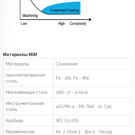
Материалы MIM
Материалы
Сочинение
низколегированная
Fe - 2Ni, Fe - 8Ni
сталь
Нержавеющая сталь
316л, 17 - 4 часа
Инструментальная
42CrMo
4.
, M2, Skd - 11, C45
сталь
Карбиды
WC Co (6%)
Керамические
Ал.
2.
Ноль
3.
, Зро
2.
, Оксид