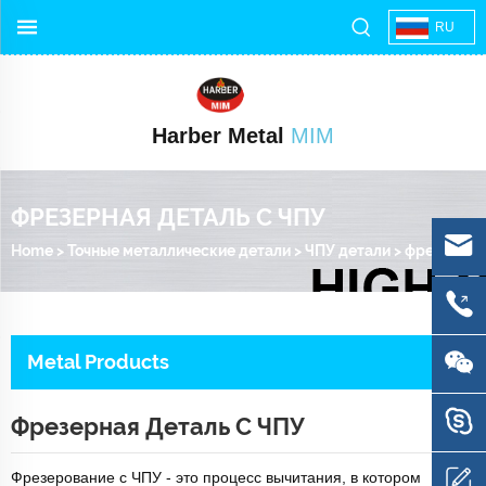
RU
Harber Metal
MIM
ФРЕЗЕРНАЯ ДЕТАЛЬ С ЧПУ
Home
>
Точные металлические детали
>
ЧПУ детали
>
фрезерная деталь с ЧПУ
Metal Products
Фрезерная Деталь С ЧПУ
Фрезерование с ЧПУ - это процесс вычитания, в котором