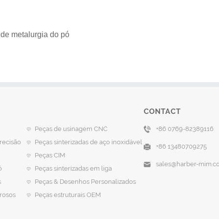
 de metalurgia do pó
CONTACT
Peças de usinagem CNC
+86 0769-82389116
recisão
Peças sinterizadas de aço inoxidável
+86 13480709275
Peças CIM
sales@harber-mim.c
ó
Peças sinterizadas em liga
s
Peças & Desenhos Personalizados
rosos
Peças estruturais OEM