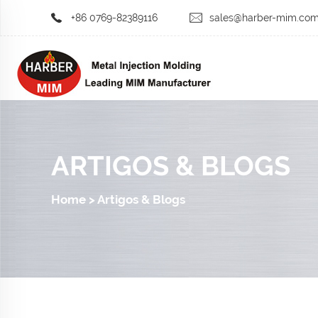
+86 0769-82389116
sales@harber-mim.co
ARTIGOS & BLOGS
Home
>
Artigos & Blogs