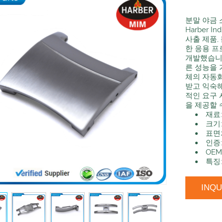
분말 야금
Harber 
사출 제품,
한 응용 프
개발했습니다
른 성능을 
체의 자동화
받고 익숙해
적인 요구 
을 제공할 
재료
크기
표면
인증: 
OEM
특징
INQ