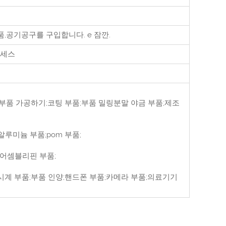
품,공기공구를 구입합니다.
e
잠깐.
세스
부품;부품 가공하기;코팅 부품;부품 밀링분말 야금 부품;제조
알루미늄 부품;pom 부품;
 어셈블리핀 부품;
시계 부품;부품 인양;핸드폰 부품;카메라 부품;의료기기