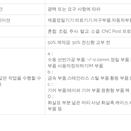
간:
광택 또는 요구 사항에 따라
이션:
제품정밀기기,의료기기,어구부품,자동차부
혼합, 조립, 주사, 탈교, 소결, CNC Post
프로
50% 계약금, 50% 전신환 교부 전
a：
수동 선반가공 부품; +/-0.01mm 정밀 
부품 사용자정의하기IM 부품,
b：
같은 작업을 수행할 수
금속 부품;스테인리스 스틸 부품;황동 부품;
.
c：
기어 부품;테이퍼 기어 부품;원환형 부품;랙
D：
화살표 부분;넓은 머리;사냥 화살촉;케이스;
부품 등.