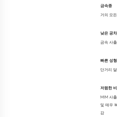
금속종
거의 모든
낮은 공차
금속 사출
빠른 성형
단거리 달
저렴한 비
MIM 사
및 매우 
감