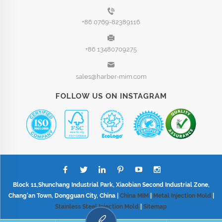
+86 0769-82389116
+86 13480709275
sales@harber-mim.com
FOLLOW US ON INSTAGRAM
Block 11,Shunchang Industrial Park, Xiaobian Second Industrial Zone,
Chang'an Town, Dongguan City, China |
China MIM
|
Metal Injection Mold
|
Stainless Steel Injection Mold
|
Sitemap