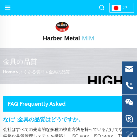
JP
Harber Metal
MIM
金具の品質
Home
>
よくある質問
>
金具の品質
FAQ Frequently Asked
なに' ;金具の品質はどうですか。
会社はすべての先進的な多種の検査方法を持っているだけでなく、
厳格な品質管理システムを構築し、ISO 9001、ISO 14001、TS