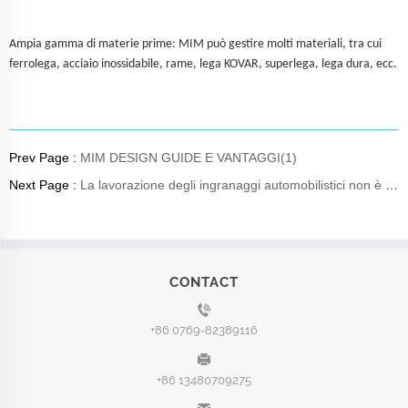
Ampia gamma di materie prime: MIM può gestire molti materiali, tra cui
ferrolega, acciaio inossidabile, rame, lega KOVAR, superlega, lega dura, ecc.
Prev Page :
MIM DESIGN GUIDE E VANTAGGI(1)
Next Page :
La lavorazione degli ingranaggi automobilistici non è semplice e la sbavatura non può essere separata da essa!
CONTACT
+86 0769-82389116
+86 13480709275