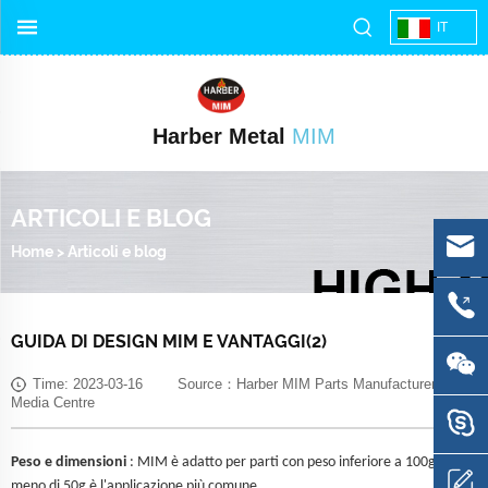
IT
Harber Metal
MIM
ARTICOLI E BLOG
Home
>
Articoli e blog
GUIDA DI DESIGN MIM E VANTAGGI(2)
Time: 2023-03-16 Source：Harber MIM Parts Manufacturer
Media Centre
Peso e dimensioni
: MIM è adatto per parti con peso inferiore a 100g e
meno di 50g è l'applicazione più comune.