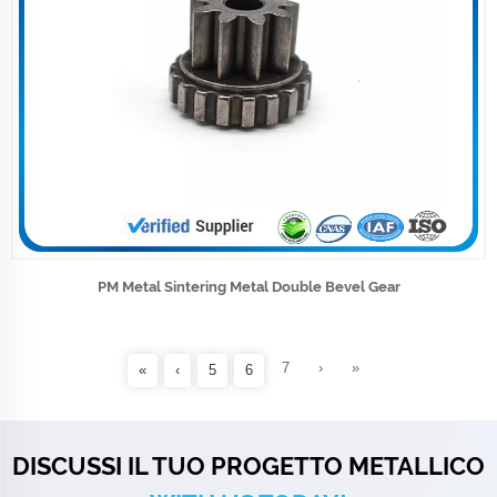
PM Metal Sintering Metal Double Bevel Gear
7
›
»
«
‹
5
6
DISCUSSI IL TUO PROGETTO METALLICO