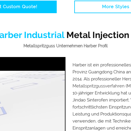
t Custom Quote!
More Styles
arber Industrial
Metal Injection
Metallspritzguss Unternehmen Harber Profil
Harber ist ein professionelle
Provinz Guangdong China ansä
2014. Als professioneller He
Metallspritzgussverfahren
(M
10-jähriger Entwicklung hat u
Jindao Sinterofen importiert.
fortschrittlichsten Einspritz
Leistung und Produktionsqual
verwenden, die mit Technike
Einspritzanlagen und erreic