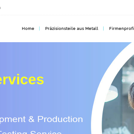
m
China Metal Injection Molding MIM Company Harber
Home
Präzisionsteile aus Metall
Firmenprofi