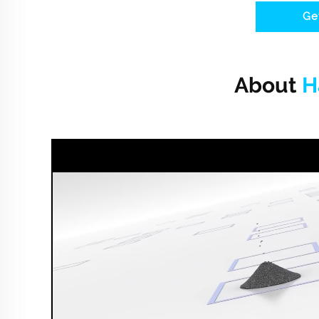
Ge
About
H