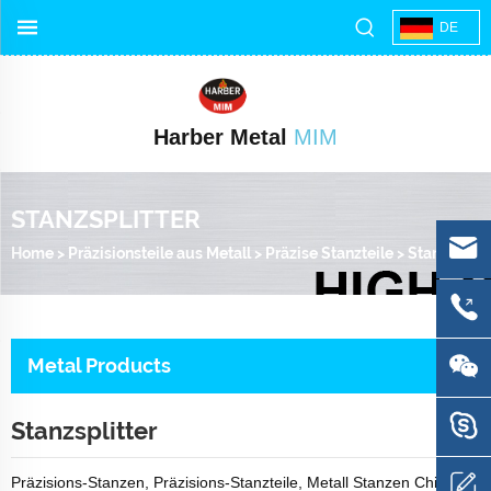
DE
Harber Metal
MIM
STANZSPLITTER
Home
>
Präzisionsteile aus Metall
>
Präzise Stanzteile
>
Stanzsplitter
Metal Products
Stanzsplitter
Präzisions-Stanzen, Präzisions-Stanzteile, Metall Stanzen China