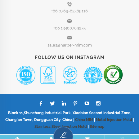
+86 0769-82389116
+86 13480709275
sales@harber-mim.com
FOLLOW US ON INSTAGRAM
Block 11,Shunchang Industrial Park, Xiaobian Second Industrial Zone,
Chang'an Town, Dongguan City, China |
China MIM
|
Metal Injection Mold
|
Stainless Steel Injection Mold
|
Sitemap