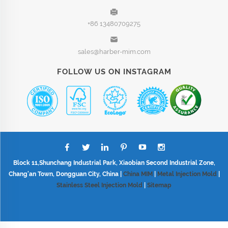
+86 13480709275
sales@harber-mim.com
FOLLOW US ON INSTAGRAM
Block 11,Shunchang Industrial Park, Xiaobian Second Industrial Zone,
Chang'an Town, Dongguan City, China |
China MIM
|
Metal Injection Mold
|
Stainless Steel Injection Mold
|
Sitemap