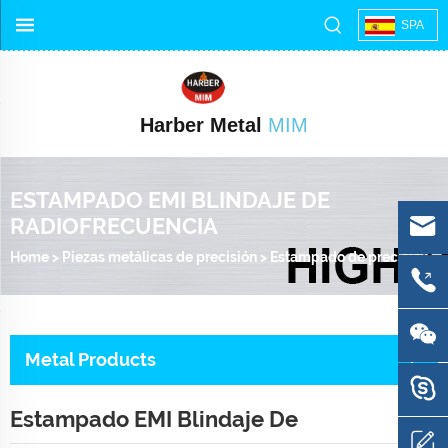
SPA
Harber Metal
MIM
ESTAMPADO EMI BLINDAJE DE
RADIOFRECUENCIA
Home
>
Piezas metálicas de precisión
>
Estampado de precisión
>
Metal Products
Estampado EMI Blindaje De