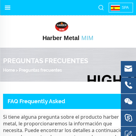
SPA
Harber Metal
MIM
PREGUNTAS FRECUENTES
Home
>
Preguntas frecuentes
FAQ Frequently Asked
Si tiene alguna pregunta sobre el producto harber
metal, le proporcionaremos la información que
necesita. Puede encontrar los detalles a continuación. Si