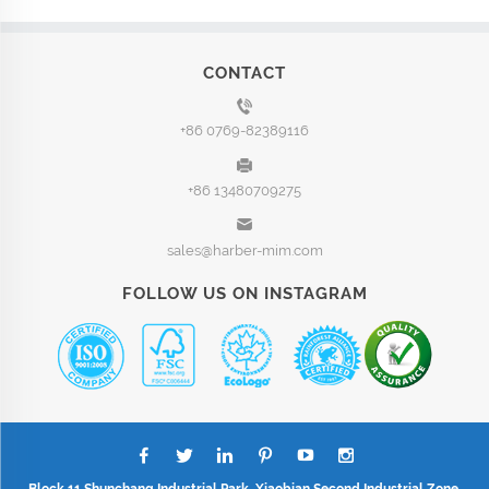
CONTACT
+86 0769-82389116
+86 13480709275
sales@harber-mim.com
FOLLOW US ON INSTAGRAM
Block 11,Shunchang Industrial Park, Xiaobian Second Industrial Zone,