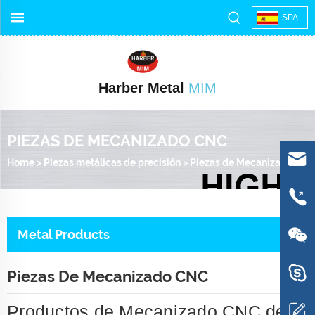
SPA
Harber Metal
MIM
PIEZAS DE MECANIZADO CNC
Home
>
Piezas metálicas de precisión
>
Piezas de Mecanizado CNC
Metal Products
Piezas De Mecanizado CNC
Productos de Mecanizado CNC de