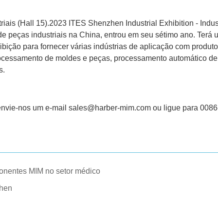
ais (Hall 15).2023 ITES Shenzhen Industrial Exhibition - Indus
de peças industriais na China, entrou em seu sétimo ano. Terá
bição para fornecer várias indústrias de aplicação com produt
ocessamento de moldes e peças, processamento automático de 
s.
envie-nos um e-mail sales@harber-mim.com ou ligue para 008
ponentes MIM no setor médico
zhen