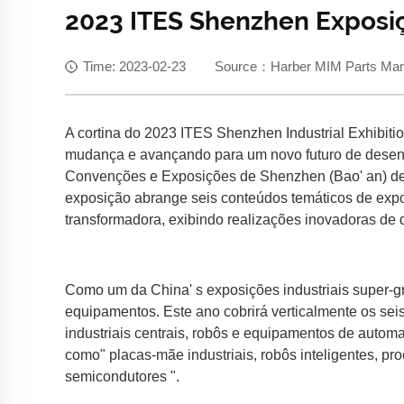
2023 ITES Shenzhen Exposiç
Time: 2023-02-23 Source：Harber MIM Parts Manuf
A cortina do 2023 ITES Shenzhen Industrial Exhibiti
mudança e avançando para um novo futuro de desenvo
Convenções e Exposições de Shenzhen (Bao' an) de 29
exposição abrange seis conteúdos temáticos de expos
transformadora, exibindo realizações inovadoras de 
Como um da China' s exposições industriais super-gr
equipamentos. Este ano cobrirá verticalmente os sei
industriais centrais, robôs e equipamentos de automaç
como" placas-mãe industriais, robôs inteligentes, p
semicondutores ".