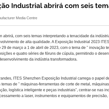
ão Industrial abrirá com seis tem
acturer Media Centre
on abrirá, com seis temas interpretando a tenacidade da indúst
lvimento de alta qualidade. A Exposição Industrial 2023 ITES
 de março a 1 de abril de 2023, com o tema de " inovação tena
ições e quatro séries de fóruns de cúpula, permitindo o desenv
desenvolvimento da indústria transformadora.
andes, ITES Shenzhen Exposição Industrial carrega o papel de 
s temas de " máquinas-ferramentas de corte de metal, máquinas
ão, logística inteligente e peças industriais", centrar-se nas i
rocessamento a laser, instrumentos e equipamentos de precisão,