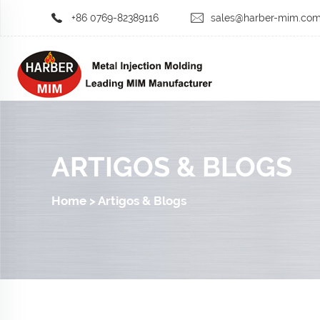
+86 0769-82389116
sales@harber-mim.co
ARTIGOS & BLOGS
Home
>
Artigos & Blogs